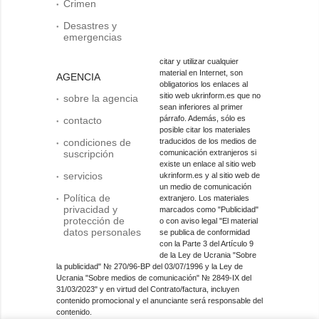
Crimen
Desastres y
emergencias
citar y utilizar cualquier
material en Internet, son
AGENCIA
obligatorios los enlaces al
sitio web ukrinform.es que no
sobre la agencia
sean inferiores al primer
párrafo. Además, sólo es
contacto
posible citar los materiales
condiciones de
traducidos de los medios de
suscripción
comunicación extranjeros si
existe un enlace al sitio web
servicios
ukrinform.es y al sitio web de
un medio de comunicación
Política de
extranjero. Los materiales
privacidad y
marcados como "Publicidad"
protección de
o con aviso legal "El material
datos personales
se publica de conformidad
con la Parte 3 del Artículo 9
de la Ley de Ucrania "Sobre
la publicidad" № 270/96-ВР del 03/07/1996 y la Ley de
Ucrania "Sobre medios de comunicación" № 2849-IX del
31/03/2023" y en virtud del Contrato/factura, incluyen
contenido promocional y el anunciante será responsable del
contenido.