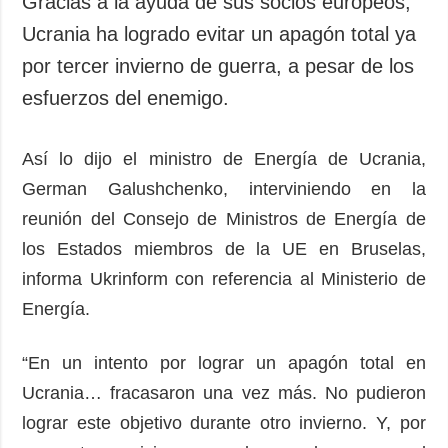
Gracias a la ayuda de sus socios europeos,
Sociedad y
datos personales
Ucrania ha logrado evitar un apagón total ya
Cultura
por tercer invierno de guerra, a pesar de los
Deportes
esfuerzos del enemigo.
Crimen
Desastres y
emergencias
Así lo dijo el ministro de Energía de Ucrania,
German Galushchenko, interviniendo en la
ADICIONAL
SERVICIOS
reunión del Consejo de Ministros de Energía de
Podcasts
Suscripción
los Estados miembros de la UE en Bruselas,
Publicaciones
Banco de
imágenes
informa Ukrinform con referencia al Ministerio de
Entrevistas
Energía.
Fotos
Video
“En un intento por lograr un apagón total en
Releases
Ucrania… fracasaron una vez más. No pudieron
lograr este objetivo durante otro invierno. Y, por