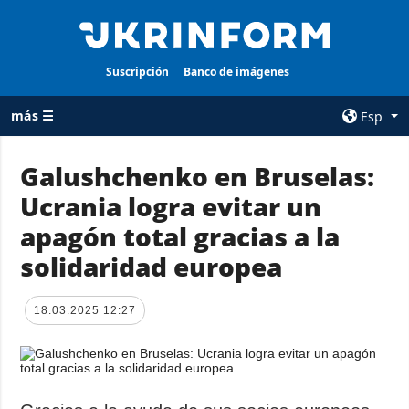
Suscripción
Banco de imágenes
más ☰
Esp
×
Galushchenko en Bruselas:
Ucrania logra evitar un
TODAS LAS
AGENCIA
CATEGORÍAS
apagón total gracias a la
sobre la agencia
Guerra
solidaridad europea
contacto
Reconstrucción
condiciones de
de Ucrania
suscripción
18.03.2025 12:27
Política
servicios
Economía
Política de
privacidad y
Defensa
protección de