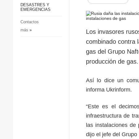
p
Defensa
DESASTRES Y
p
EMERGENCIAS
Sociedad y Cultura
Deportes
Contactos
más
»
Crimen
Los invasores ruso
Desastres y emergencias
combinado contra la
gas del Grupo Naft
producción de gas.
Así lo dice un comu
informa Ukrinform.
“Este es el decimos
infraestructura de t
las instalaciones de
dijo el jefe del Gru