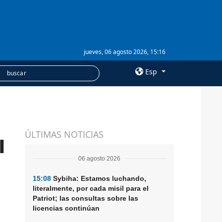
jueves, 06 agosto 2026, 15:16
Esp
×
SERVICIOS
ÚLTIMAS NOTICIAS
Suscripción
l
Banco de imágenes
06 agosto 2026
15:08
Sybiha: Estamos luchando,
literalmente, por cada misil para el
Patriot; las consultas sobre las
licencias continúan