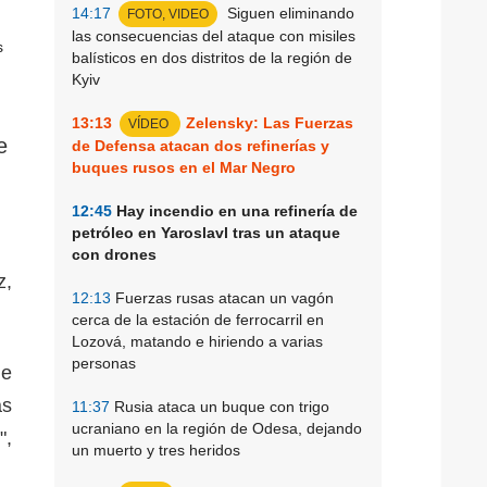
14:17
Siguen eliminando
FOTO, VIDEO
las consecuencias del ataque con misiles
balísticos en dos distritos de la región de
Kyiv
13:13
Zelensky: Las Fuerzas
VÍDEO
e
de Defensa atacan dos refinerías y
buques rusos en el Mar Negro
12:45
Hay incendio en una refinería de
petróleo en Yaroslavl tras un ataque
con drones
z,
12:13
Fuerzas rusas atacan un vagón
cerca de la estación de ferrocarril en
Lozová, matando e hiriendo a varias
personas
de
as
11:37
Rusia ataca un buque con trigo
ucraniano en la región de Odesa, dejando
",
un muerto y tres heridos