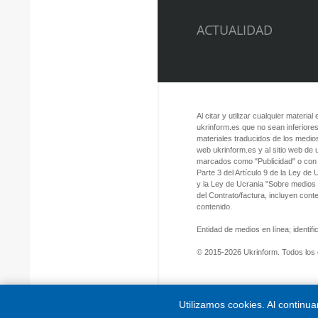
ACTUALIDAD
Al citar y utilizar cualquier material
ukrinform.es que no sean inferiores
materiales traducidos de los medios
web ukrinform.es y al sitio web de
marcados como "Publicidad" o con a
Parte 3 del Artículo 9 de la Ley de
y la Ley de Ucrania "Sobre medios
del Contrato/factura, incluyen con
contenido.
Entidad de medios en línea; identi
© 2015-2026 Ukrinform. Todos los
Utilizamos cookies. Al continu