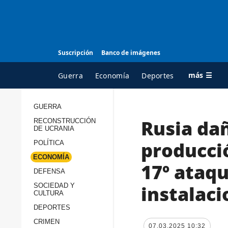
Suscripción
Banco de imágenes
más ☰
Guerra
Economía
Deportes
GUERRA
Rusia dañ
RECONSTRUCCIÓN
TODAS LAS
A
DE UCRANIA
CATEGORÍAS
s
producció
POLÍTICA
Guerra
c
ECONOMÍA
17º ataq
Reconstrucción de
DEFENSA
c
Ucrania
s
instalaci
SOCIEDAD Y
CULTURA
Política
s
DEPORTES
Economía
P
CRIMEN
07.03.2025 10:32