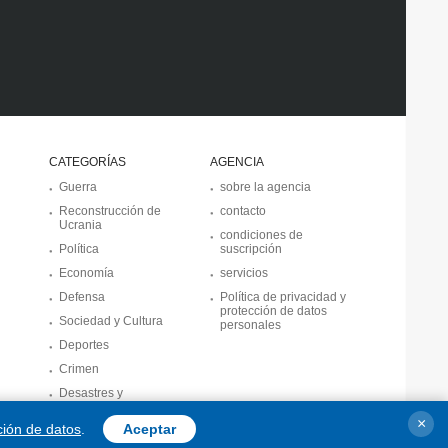
CATEGORÍAS
AGENCIA
Guerra
sobre la agencia
Reconstrucción de
contacto
Ucrania
condiciones de
Política
suscripción
Economía
servicios
Defensa
Política de privacidad y
protección de datos
Sociedad y Cultura
personales
Deportes
Crimen
Desastres y
emergencias
×
ción de datos
.
Aceptar