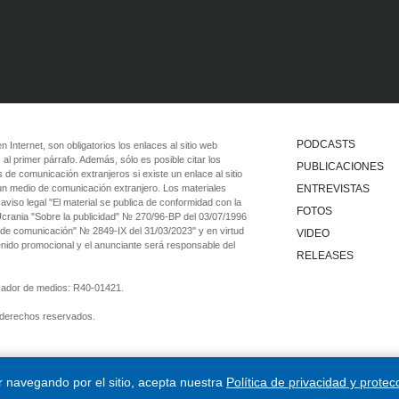
PODCASTS
 en Internet, son obligatorios los enlaces al sitio web
 al primer párrafo. Además, sólo es posible citar los
PUBLICACIONES
 de comunicación extranjeros si existe un enlace al sitio
 un medio de comunicación extranjero. Los materiales
ENTREVISTAS
viso legal "El material se publica de conformidad con la
FOTOS
 Ucrania "Sobre la publicidad" № 270/96-ВР del 03/07/1996
 de comunicación" № 2849-IX del 31/03/2023" y en virtud
VIDEO
tenido promocional y el anunciante será responsable del
RELEASES
ficador de medios: R40-01421.
 derechos reservados.
ar navegando por el sitio, acepta nuestra
Política de privacidad y protec