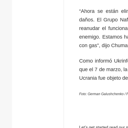
“Ahora se están eli
daños. El Grupo Naf
reanudar el funciona
enemigo. Estamos ha
con gas”, dijo Chuma
Como informó Ukrinf
que el 7 de marzo, la
Ucrania fue objeto d
Foto: German Galushchenko / 
Let’s get started read ou