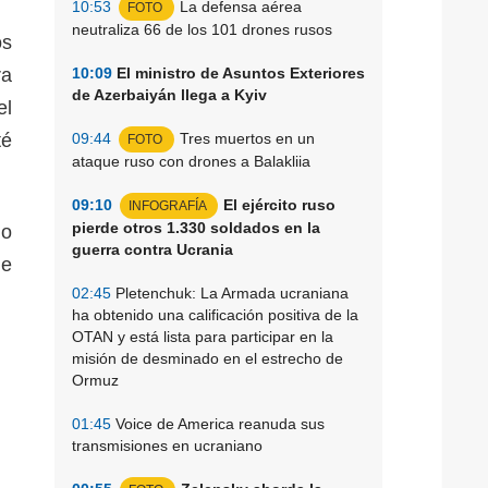
10:53
La defensa aérea
FOTO
neutraliza 66 de los 101 drones rusos
os
ra
10:09
El ministro de Asuntos Exteriores
de Azerbaiyán llega a Kyiv
el
té
09:44
Tres muertos en un
FOTO
ataque ruso con drones a Balakliia
09:10
El ejército ruso
INFOGRAFÍA
pierde otros 1.330 soldados en la
jo
guerra contra Ucrania
de
02:45
Pletenchuk: La Armada ucraniana
ha obtenido una calificación positiva de la
OTAN y está lista para participar en la
misión de desminado en el estrecho de
Ormuz
01:45
Voice de America reanuda sus
transmisiones en ucraniano