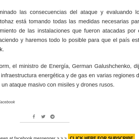
minado las consecuencias del ataque y evaluando l
tohaz está tomando todas las medidas necesarias pa
miento de las instalaciones que fueron atacadas por 
ciendo y haremos todo lo posible para que el país es
k.
orm, el ministro de Energía, German Galushchenko, di
 infraestructura energética y de gas en varias regiones 
e un ataque masivo con misiles y drones rusos.
Facebook
r news at facebook messenger > > >
CLICK HERE FOR SUBSCRIBE