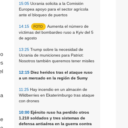
15:05
Ucrania solicita a la Comisión
Europea apoyo para el sector agrícola
ante el bloqueo de puertos
14:15
Aumenta el número de
FOTO
víctimas del bombardeo ruso a Kyiv del 5
de agosto
13:25
Trump sobre la necesidad de
do
Ucrania de municiones para Patriot:
Nosotros también queremos tener misiles
es
el
12:15
Diez heridos tras el ataque ruso
a un mercado en la región de Sumy
11:25
Hay incendio en un almacén de
la
Wildberries en Ekaterimburgo tras ataque
con drones
10:00
Ejército ruso ha perdido otros
1.210 soldados y tres sistemas de
se
defensa antiaérea en la guerra contra
ne