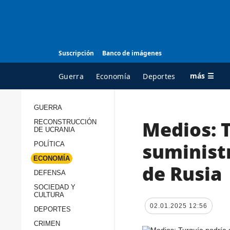
Suscripción
Banco de imágenes
más ☰
Guerra
Economía
Deportes
GUERRA
Medios: 
RECONSTRUCCIÓN
TODAS LAS
A
DE UCRANIA
CATEGORÍAS
s
suministr
POLÍTICA
Guerra
c
ECONOMÍA
de Rusia
Reconstrucción de
DEFENSA
c
Ucrania
s
SOCIEDAD Y
CULTURA
Política
s
02.01.2025 12:56
DEPORTES
Economía
P
CRIMEN