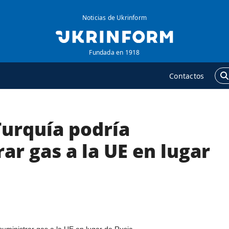
Noticias de Ukrinform
Fundada en 1918
Contactos
Turquía podría
GENCIA
ADICIONAL
obre la agencia
Podcasts
ar gas a la UE en lugar
ontacto
Publicaciones
ondiciones de
Entrevistas
uscripción
Fotos
ervicios
Video
olítica de privacidad y
Releases