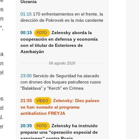
Ucrania
os
01:15
170 enfrentamientos en el frente, la
on
dirección de Pokrovsk es la más candente
",
00:15
Zelensky aborda la
FOTO
cooperación en defensa y economía
con el titular de Exteriores de
Azerbaiyán
 a
án
06 agosto 2026
el
23:00
Servicio de Seguridad ha atacado
con drones dos buques patrulleros rusos
"Balaklava" y "Kerch" en Crimea
os
21:55
Zelensky: Diez países
VÍDEO
se han sumado al programa
el
antibalístico FREYJA
l.
20:35
Zelensky ha instruido
er
FOTO
preparar una “operación especial de
sanciones” contra Rusia