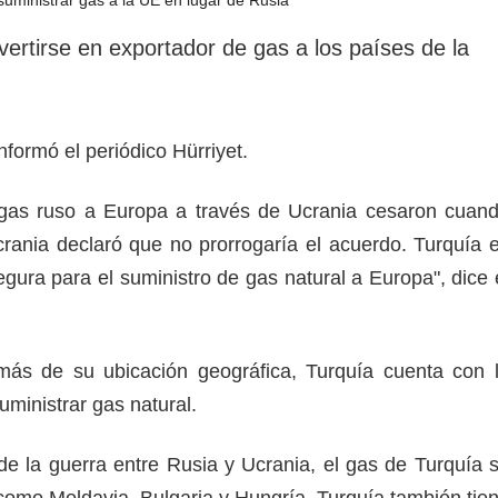
rotección de datos
ersonales
ertirse en exportador de gas a los países de la
nformó el periódico Hürriyet.
 gas ruso a Europa a través de Ucrania cesaron cuan
crania declaró que no prorrogaría el acuerdo. Turquía 
segura para el suministro de gas natural a Europa", dice 
ás de su ubicación geográfica, Turquía cuenta con 
uministrar gas natural.
e la guerra entre Rusia y Ucrania, el gas de Turquía 
como Moldavia, Bulgaria y Hungría. Turquía también tie