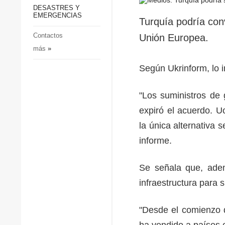
p
Defensa
DESASTRES Y
p
EMERGENCIAS
Sociedad y Cultura
Turquía podría conv
Deportes
Contactos
Unión Europea.
más
»
Crimen
Desastres y emergencias
Según Ukrinform, lo i
"Los suministros de
expiró el acuerdo. U
la única alternativa 
informe.
Se señala que, adem
infraestructura para s
"Desde el comienzo d
ha vendido a países 