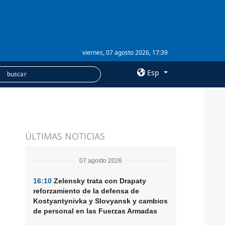
viernes, 07 agosto 2026, 17:39
Esp
×
SERVICIOS
ÚLTIMAS NOTICIAS
Suscripción
Banco de imágenes
07 agosto 2026
16:10
Zelensky trata con Drapaty
reforzamiento de la defensa de
Kostyantynivka y Slovyansk y cambios
de personal en las Fuerzas Armadas