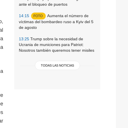
ante el bloqueo de puertos
14:15
Aumenta el número de
FOTO
o,
víctimas del bombardeo ruso a Kyiv del 5
de agosto
al
ra
13:25
Trump sobre la necesidad de
Ucrania de municiones para Patriot:
la
Nosotros también queremos tener misiles
TODAS LAS NOTICIAS
la
re
de
es
ar