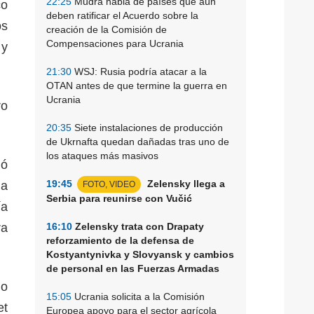
22:25
Mudra habla de países que aún
co
deben ratificar el Acuerdo sobre la
os
creación de la Comisión de
Compensaciones para Ucrania
 y
21:30
WSJ: Rusia podría atacar a la
OTAN antes de que termine la guerra en
Ucrania
ro
20:35
Siete instalaciones de producción
de Ukrnafta quedan dañadas tras uno de
los ataques más masivos
ió
19:45
Zelensky llega a
la
FOTO, VIDEO
Serbia para reunirse con Vučić
ía
ra
16:10
Zelensky trata con Drapaty
reforzamiento de la defensa de
Kostyantynivka y Slovyansk y cambios
de personal en las Fuerzas Armadas
jo
15:05
Ucrania solicita a la Comisión
et
Europea apoyo para el sector agrícola