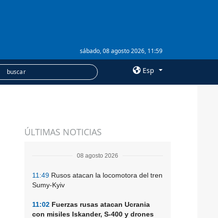
sábado, 08 agosto 2026, 11:59
Esp
×
SERVICIOS
ÚLTIMAS NOTICIAS
Suscripción
Banco de imágenes
08 agosto 2026
11:49
Rusos atacan la locomotora del tren
Sumy-Kyiv
11:02
Fuerzas rusas atacan Ucrania
con misiles Iskander, S-400 y drones