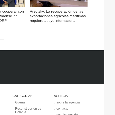
a cooperar con
Vysotsky: La recuperación de las
nidense 77
exportaciones agrícolas marítimas
CORP
requiere apoyo internacional
CATEGORÍAS
AGENCIA
Guerra
sobre la agencia
Reconstrucción de
contacto
Ucrania
condiciones de