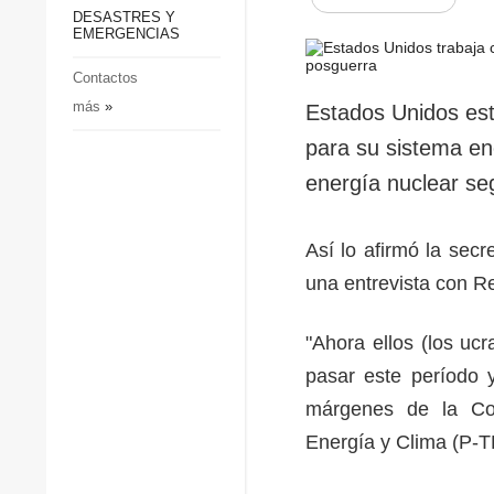
p
Defensa
DESASTRES Y
p
EMERGENCIAS
Sociedad y Cultura
Deportes
Contactos
más
»
Crimen
Estados Unidos est
Desastres y emergencias
para su sistema en
energía nuclear se
Así lo afirmó la sec
una entrevista con R
"Ahora ellos (los u
pasar este período y
márgenes de la Con
Energía y Clima (P-