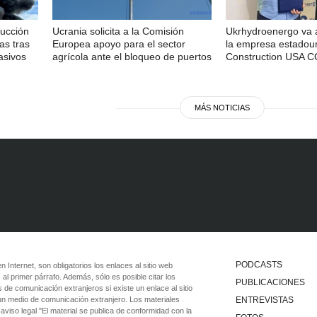
ducción
Ucrania solicita a la Comisión
Ukrhydroenergo va 
as tras
Europea apoyo para el sector
la empresa estadou
asivos
agrícola ante el bloqueo de puertos
Construction USA 
MÁS NOTICIAS
PODCASTS
 en Internet, son obligatorios los enlaces al sitio web
 al primer párrafo. Además, sólo es posible citar los
PUBLICACIONES
 de comunicación extranjeros si existe un enlace al sitio
 un medio de comunicación extranjero. Los materiales
ENTREVISTAS
viso legal "El material se publica de conformidad con la