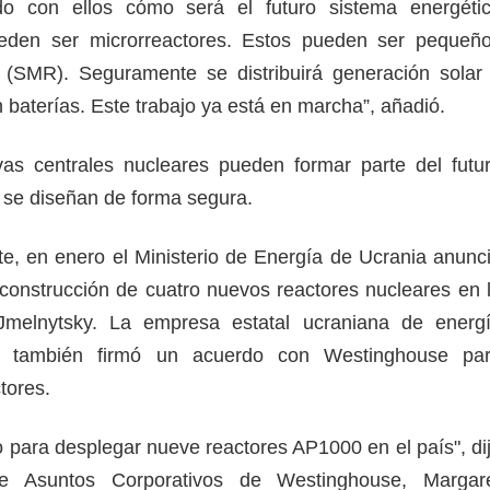
do con ellos cómo será el futuro sistema energéti
eden ser microrreactores. Estos pueden ser pequeñ
 (SMR). Seguramente se distribuirá generación solar
 baterías. Este trabajo ya está en marcha”, añadió.
vas centrales nucleares pueden formar parte del futu
i se diseñan de forma segura.
e, en enero el Ministerio de Energía de Ucrania anunc
a construcción de cuatro nuevos reactores nucleares en 
Jmelnytsky. La empresa estatal ucraniana de energ
m también firmó un acuerdo con Westinghouse pa
ctores.
para desplegar nueve reactores AP1000 en el país", di
de Asuntos Corporativos de Westinghouse, Margar