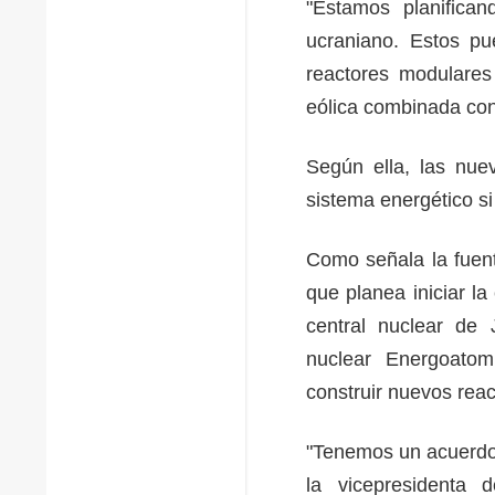
"Estamos planifican
ucraniano. Estos pu
reactores modulares
eólica combinada con
Según ella, las nue
sistema energético s
Como señala la fuent
que planea iniciar l
central nuclear de 
nuclear Energoato
construir nuevos rea
"Tenemos un acuerdo 
la vicepresidenta 