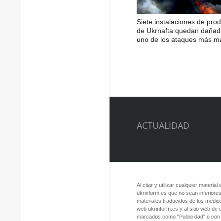
Siete instalaciones de pro
de Ukrnafta quedan dañad
uno de los ataques más m
ACTUALIDAD
Al citar y utilizar cualquier material
ukrinform.es que no sean inferiores
materiales traducidos de los medios
web ukrinform.es y al sitio web de
marcados como "Publicidad" o con a