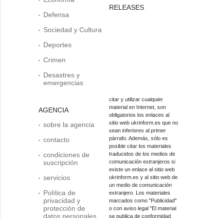
RELEASES
Defensa
Sociedad y Cultura
Deportes
Crimen
Desastres y
emergencias
citar y utilizar cualquier
material en Internet, son
AGENCIA
obligatorios los enlaces al
sitio web ukrinform.es que no
sobre la agencia
sean inferiores al primer
párrafo. Además, sólo es
contacto
posible citar los materiales
condiciones de
traducidos de los medios de
suscripción
comunicación extranjeros si
existe un enlace al sitio web
servicios
ukrinform.es y al sitio web de
un medio de comunicación
Política de
extranjero. Los materiales
privacidad y
marcados como "Publicidad"
protección de
o con aviso legal "El material
datos personales
se publica de conformidad