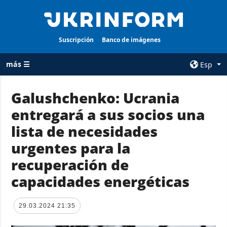
Suscripción
Banco de imágenes
más ☰
Esp
×
Galushchenko: Ucrania
entregará a sus socios una
TODAS LAS
AGENCIA
CATEGORÍAS
lista de necesidades
sobre la agencia
Guerra
urgentes para la
contacto
Reconstrucción
recuperación de
condiciones de
de Ucrania
suscripción
capacidades energéticas
Política
servicios
Economía
Política de
29.03.2024 21:35
privacidad y
Defensa
protección de