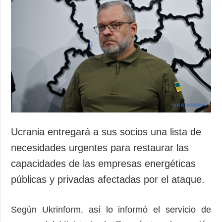
Sociedad y
datos personales
Cultura
Deportes
Crimen
Desastres y
emergencias
ADICIONAL
SERVICIOS
Podcasts
Suscripción
Publicaciones
Banco de
Ucrania entregará a sus socios una lista de
imágenes
Entrevistas
necesidades urgentes para restaurar las
Fotos
capacidades de las empresas energéticas
Video
públicas y privadas afectadas por el ataque.
Releases
Según Ukrinform, así lo informó el servicio de