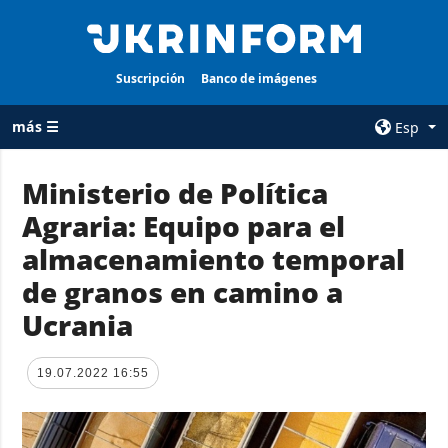
Suscripción
Banco de imágenes
más ☰
Esp
×
Ministerio de Política
Agraria: Equipo para el
TODAS LAS
AGENCIA
CATEGORÍAS
almacenamiento temporal
sobre la agencia
Guerra
de granos en camino a
contacto
Reconstrucción
Ucrania
condiciones de
de Ucrania
suscripción
Política
servicios
19.07.2022 16:55
Economía
Política de
privacidad y
Defensa
protección de