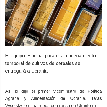
Sociedad y
datos personales
Cultura
Deportes
Crimen
Desastres y
emergencias
ADICIONAL
SERVICIOS
Podcasts
Suscripción
El equipo especial para el almacenamiento
Publicaciones
Banco de
temporal de cultivos de cereales se
imágenes
Entrevistas
entregará a Ucrania.
Fotos
Video
Así lo dijo el primer viceministro de Política
Releases
Agraria y Alimentación de Ucrania, Taras
Vysotsky, en una rueda de prensa en Ukrinform.