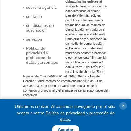
obligatorios los enlaces al
sitio web ukrinform.es que no
sobre la agencia
sean inferiores al primer
párrafo. Además, sólo es
contacto
posible citar los materiales
condiciones de
traducidos de los medios de
suscripción
comunicación extranjeros si
existe un enlace al sitio web
servicios
ukrinform.es y al sitio web de
un medio de comunicación
Política de
extranjero. Los materiales
privacidad y
marcados como "Publicidad"
protección de
o con aviso legal "El material
datos personales
se publica de conformidad
con la Parte 3 del Artículo 9
de la Ley de Ucrania "Sobre
la publicidad" № 270/96-ВР del 03/07/1996 y la Ley de
Ucrania "Sobre medios de comunicación" № 2849-IX del
31/03/2023" y en virtud del Contrato/factura, incluyen
contenido promocional y el anunciante será responsable del
contenido.
Entidad de medios en línea; identificador de medios: R40-
×
Utilizamos cookies. Al continuar navegando por el sitio,
01421.
acepta nuestra
Política de privacidad y protección de
© 2015-2026 Ukrinform. Todos los derechos reservados.
datos
.
Aceptar