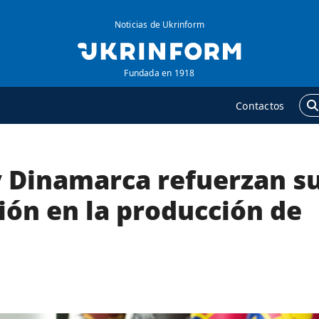
Noticias de Ukrinform
Fundada en 1918
Contactos
y Dinamarca refuerzan s
GENCIA
ADICIONAL
obre la agencia
Podcasts
ión en la producción de
ontacto
Publicaciones
ondiciones de
Entrevistas
uscripción
Fotos
ervicios
Video
olítica de privacidad y
Releases