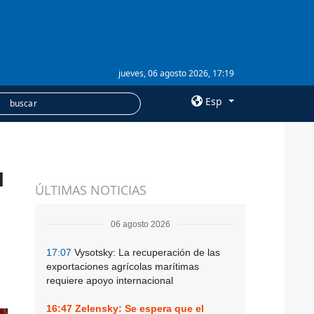
jueves, 06 agosto 2026, 17:19
Esp
×
u
SERVICIOS
ÚLTIMAS NOTICIAS
Suscripción
Banco de imágenes
06 agosto 2026
17:07
Vysotsky: La recuperación de las
exportaciones agrícolas marítimas
requiere apoyo internacional
16:47
Zelensky: Se espera que el