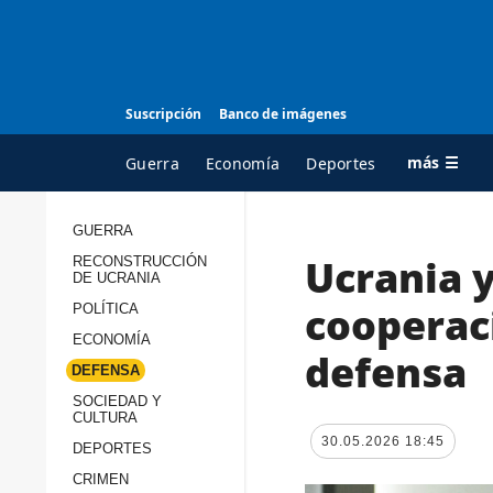
Suscripción
Banco de imágenes
más ☰
Guerra
Economía
Deportes
GUERRA
Ucrania 
RECONSTRUCCIÓN
TODAS LAS
A
DE UCRANIA
CATEGORÍAS
s
cooperac
POLÍTICA
Guerra
c
ECONOMÍA
defensa
Reconstrucción de
DEFENSA
c
Ucrania
s
SOCIEDAD Y
CULTURA
Política
s
30.05.2026 18:45
DEPORTES
Economía
P
CRIMEN