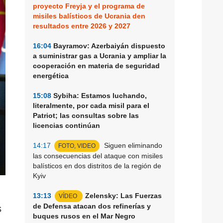
proyecto Freyja y el programa de
misiles balísticos de Ucrania den
resultados entre 2026 y 2027
16:04
Bayramov: Azerbaiyán dispuesto
a suministrar gas a Ucrania y ampliar la
cooperación en materia de seguridad
energética
15:08
Sybiha: Estamos luchando,
literalmente, por cada misil para el
Patriot; las consultas sobre las
licencias continúan
14:17
Siguen eliminando
FOTO, VIDEO
las consecuencias del ataque con misiles
balísticos en dos distritos de la región de
Kyiv
13:13
Zelensky: Las Fuerzas
VÍDEO
de Defensa atacan dos refinerías y
s
buques rusos en el Mar Negro