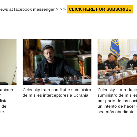
r news at facebook messenger > > >
CLICK HERE FOR SUBSCRIBE
raniana
Zelensky trata con Rutte suministro
Zelensky: La reducc
n
de misiles interceptores a Ucrania
suministro de misile
lista
por parte de los soc
n de
un intento de hacer
de
sea más obediente