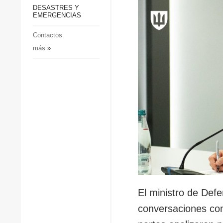
p
Defensa
DESASTRES Y
p
EMERGENCIAS
Sociedad y Cultura
Deportes
Contactos
más
»
Crimen
Desastres y emergencias
El ministro de Def
conversaciones co