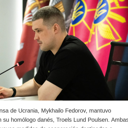
rotección de datos
ersonales
ensa de Ucrania, Mykhailo Fedorov, mantuvo
n su homólogo danés, Troels Lund Poulsen. Amba