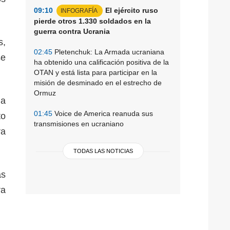
09:10
El ejército ruso
INFOGRAFÍA
pierde otros 1.330 soldados en la
guerra contra Ucrania
s,
02:45
Pletenchuk: La Armada ucraniana
se
ha obtenido una calificación positiva de la
OTAN y está lista para participar en la
misión de desminado en el estrecho de
Ormuz
da
01:45
Voice de America reanuda sus
to
transmisiones en ucraniano
ra
TODAS LAS NOTICIAS
as
ra