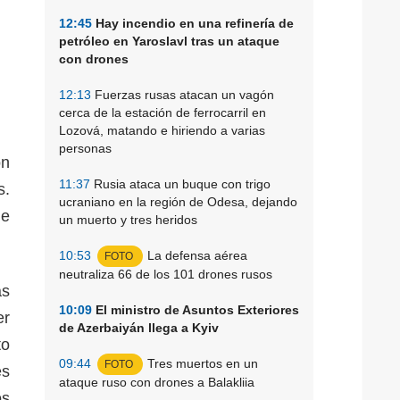
12:45
Hay incendio en una refinería de
petróleo en Yaroslavl tras un ataque
con drones
12:13
Fuerzas rusas atacan un vagón
cerca de la estación de ferrocarril en
Lozová, matando e hiriendo a varias
personas
ón
11:37
Rusia ataca un buque con trigo
s.
ucraniano en la región de Odesa, dejando
de
un muerto y tres heridos
10:53
La defensa aérea
FOTO
neutraliza 66 de los 101 drones rusos
as
10:09
El ministro de Asuntos Exteriores
er
de Azerbaiyán llega a Kyiv
to
09:44
Tres muertos en un
FOTO
es
ataque ruso con drones a Balakliia
os