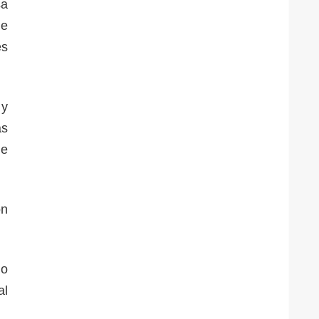
sa
de
es
 y
as
ue
ón
lo
al