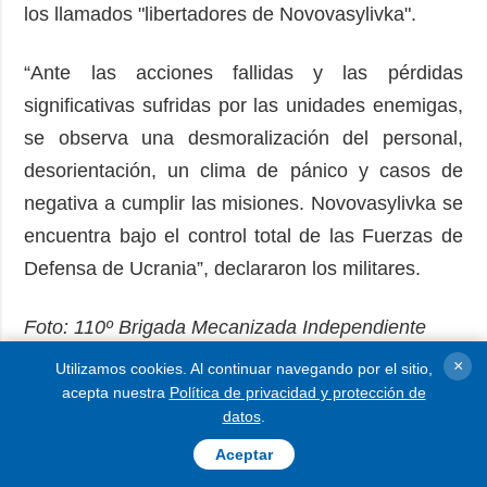
los llamados "libertadores de Novovasylivka".
“Ante las acciones fallidas y las pérdidas
significativas sufridas por las unidades enemigas,
se observa una desmoralización del personal,
desorientación, un clima de pánico y casos de
negativa a cumplir las misiones. Novovasylivka se
encuentra bajo el control total de las Fuerzas de
Defensa de Ucrania”, declararon los militares.
Foto: 110º Brigada Mecanizada Independiente
×
Utilizamos cookies. Al continuar navegando por el sitio,
LEER MÁS
acepta nuestra
Política de privacidad y protección de
datos
.
Aceptar