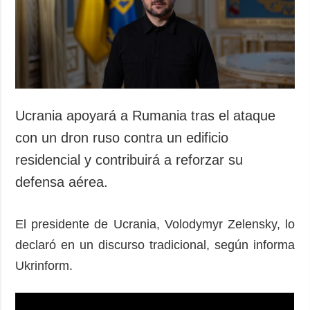
Sociedad y
datos personales
Cultura
Deportes
Crimen
Desastres y
emergencias
Ucrania apoyará a Rumania tras el ataque
ADICIONAL
SERVICIOS
con un dron ruso contra un edificio
Podcasts
Suscripción
residencial y contribuirá a reforzar su
Publicaciones
Banco de
defensa aérea.
imágenes
Entrevistas
Fotos
El presidente de Ucrania, Volodymyr Zelensky, lo
Video
declaró en un discurso tradicional, según informa
Releases
Ukrinform.