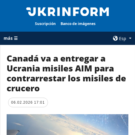
Suscripción
Banco de imágenes
más ☰
Esp
×
Canadá va a entregar a
Ucrania misiles AIM para
TODAS LAS
AGENCIA
CATEGORÍAS
contrarrestar los misiles de
sobre la agencia
Guerra
crucero
contacto
Reconstrucción
condiciones de
de Ucrania
suscripción
06.02.2026 17:01
Política
servicios
Economía
Política de
privacidad y
Defensa
protección de