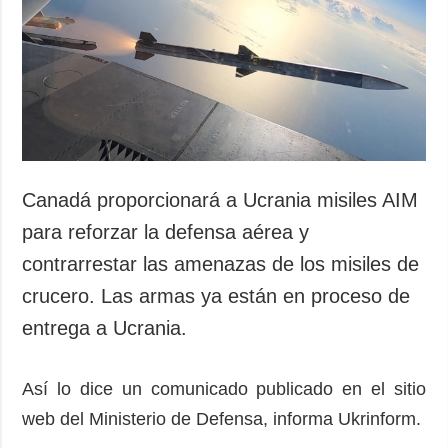
Sociedad y
datos personales
Cultura
Deportes
Crimen
Desastres y
emergencias
ADICIONAL
SERVICIOS
Canadá proporcionará a Ucrania misiles AIM
Podcasts
Suscripción
para reforzar la defensa aérea y
Publicaciones
Banco de
contrarrestar las amenazas de los misiles de
imágenes
Entrevistas
crucero. Las armas ya están en proceso de
Fotos
entrega a Ucrania.
Video
Releases
Así lo dice un comunicado publicado en el sitio
web del Ministerio de Defensa, informa Ukrinform.