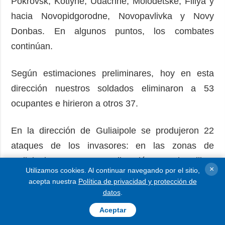
Pokrovsk, Kotlyne, Udachne, Molodetske, Filiya y
hacia Novopidgorodne, Novopavlivka y Novy
Donbas. En algunos puntos, los combates
continúan.
Según estimaciones preliminares, hoy en esta
dirección nuestros soldados eliminaron a 53
ocupantes e hirieron a otros 37.
En la dirección de Guliaipole se produjeron 22
ataques de los invasores: en las zonas de
Guliaipole, Myrne y en dirección a Dobropillya,
×
Utilizamos cookies. Al continuar navegando por el sitio,
Zaliznychne, Pryluky, Varvarivka, Svyatopetrivka,
acepta nuestra
Política de privacidad y protección de
Zelenye. En algunos lugares, los combates
datos
.
continúan. Los aviones enemigos atacaron los
Aceptar
asentamientos de Barvinivka, Rizdvyanka, Verjnia