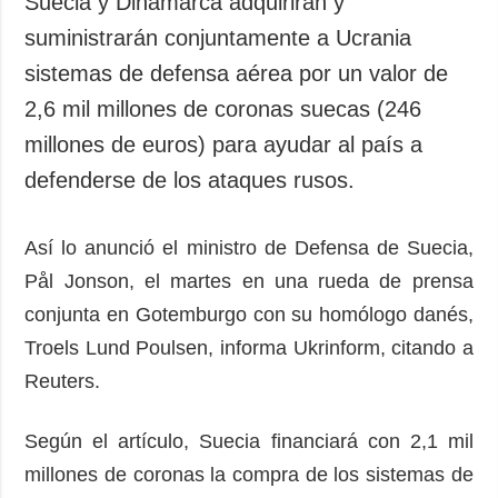
Suecia y Dinamarca adquirirán y
Sociedad y
datos personales
suministrarán conjuntamente a Ucrania
Cultura
sistemas de defensa aérea por un valor de
Deportes
2,6 mil millones de coronas suecas (246
Crimen
millones de euros) para ayudar al país a
Desastres y
emergencias
defenderse de los ataques rusos.
ADICIONAL
SERVICIOS
Así lo anunció el ministro de Defensa de Suecia,
Podcasts
Suscripción
Pål Jonson, el martes en una rueda de prensa
Publicaciones
Banco de
imágenes
conjunta en Gotemburgo con su homólogo danés,
Entrevistas
Troels Lund Poulsen, informa Ukrinform, citando a
Fotos
Reuters.
Video
Releases
Según el artículo, Suecia financiará con 2,1 mil
millones de coronas la compra de los sistemas de