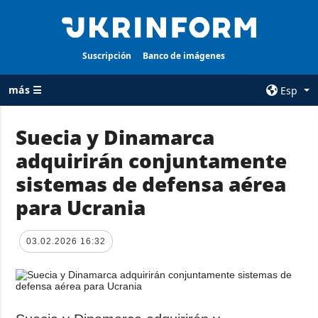
Suscripción
Banco de imágenes
más ☰
Esp
×
Suecia y Dinamarca
adquirirán conjuntamente
TODAS LAS
AGENCIA
CATEGORÍAS
sistemas de defensa aérea
sobre la agencia
Guerra
para Ucrania
contacto
Reconstrucción
condiciones de
de Ucrania
suscripción
03.02.2026 16:32
Política
servicios
Economía
Política de
privacidad y
Defensa
protección de