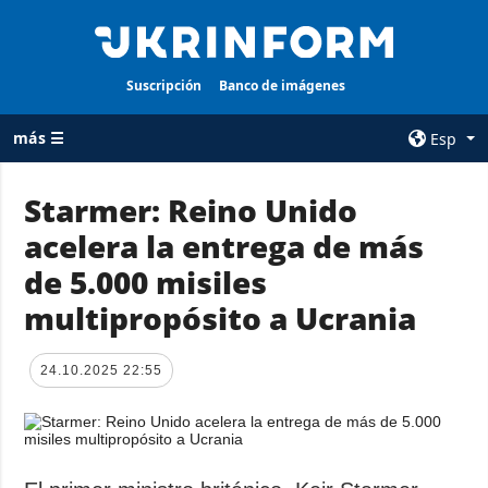
Suscripción
Banco de imágenes
más ☰
Esp
×
Starmer: Reino Unido
acelera la entrega de más
TODAS LAS
AGENCIA
CATEGORÍAS
de 5.000 misiles
sobre la agencia
Guerra
multipropósito a Ucrania
contacto
Reconstrucción
condiciones de
de Ucrania
suscripción
24.10.2025 22:55
Política
servicios
Economía
Política de
privacidad y
Defensa
protección de