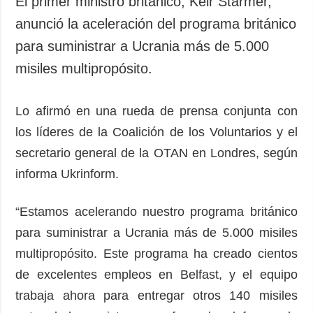
El primer ministro británico, Keir Starmer,
Sociedad y
datos personales
anunció la aceleración del programa británico
Cultura
para suministrar a Ucrania más de 5.000
Deportes
misiles multipropósito.
Crimen
Desastres y
emergencias
Lo afirmó en una rueda de prensa conjunta con
los líderes de la Coalición de los Voluntarios y el
ADICIONAL
SERVICIOS
secretario general de la OTAN en Londres, según
Podcasts
Suscripción
informa Ukrinform.
Publicaciones
Banco de
imágenes
Entrevistas
“Estamos acelerando nuestro programa británico
Fotos
para suministrar a Ucrania más de 5.000 misiles
Video
multipropósito. Este programa ha creado cientos
Releases
de excelentes empleos en Belfast, y el equipo
trabaja ahora para entregar otros 140 misiles