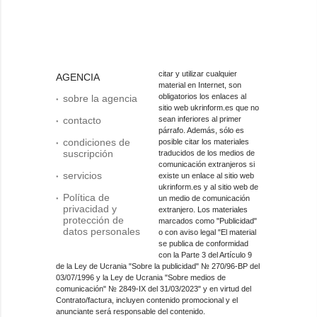
citar y utilizar cualquier
AGENCIA
material en Internet, son
obligatorios los enlaces al
sobre la agencia
sitio web ukrinform.es que no
contacto
sean inferiores al primer
párrafo. Además, sólo es
condiciones de
posible citar los materiales
suscripción
traducidos de los medios de
comunicación extranjeros si
servicios
existe un enlace al sitio web
ukrinform.es y al sitio web de
Política de
un medio de comunicación
privacidad y
extranjero. Los materiales
protección de
marcados como "Publicidad"
datos personales
o con aviso legal "El material
se publica de conformidad
con la Parte 3 del Artículo 9
de la Ley de Ucrania "Sobre la publicidad" № 270/96-ВР del
03/07/1996 y la Ley de Ucrania "Sobre medios de
comunicación" № 2849-IX del 31/03/2023" y en virtud del
Contrato/factura, incluyen contenido promocional y el
anunciante será responsable del contenido.