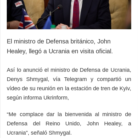
Sociedad y
datos personales
Cultura
Deportes
Crimen
Desastres y
El ministro de Defensa británico, John
emergencias
Healey, llegó a Ucrania en visita oficial.
ADICIONAL
SERVICIOS
Podcasts
Suscripción
Así lo anunció el ministro de Defensa de Ucrania,
Publicaciones
Banco de
Denys Shmygal, vía Telegram y compartió un
imágenes
Entrevistas
vídeo de su reunión en la estación de tren de Kyiv,
según informa Ukrinform,
Fotos
Video
“Me complace dar la bienvenida al ministro de
Releases
Defensa del Reino Unido, John Healey, a
Ucrania”, señaló Shmygal.