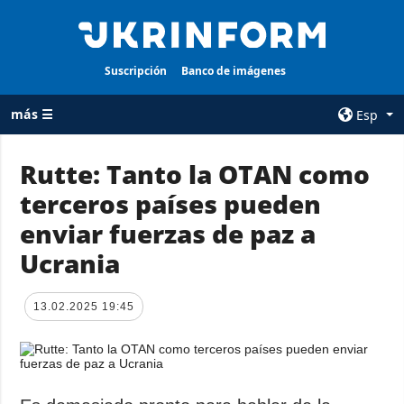
Suscripción
Banco de imágenes
más ☰
Esp
×
Rutte: Tanto la OTAN como
terceros países pueden
TODAS LAS
AGENCIA
CATEGORÍAS
enviar fuerzas de paz a
sobre la agencia
Guerra
Ucrania
contacto
Reconstrucción
condiciones de
de Ucrania
suscripción
13.02.2025 19:45
Política
servicios
Economía
Política de
privacidad y
Defensa
protección de