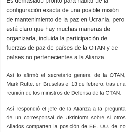
Es demasiado pronto para hablar de la
Sociedad y
datos personales
configuración exacta de una posible misión
Cultura
de mantenimiento de la paz en Ucrania, pero
Deportes
está claro que hay muchas maneras de
Crimen
organizarla, incluida la participación de
Desastres y
emergencias
fuerzas de paz de países de la OTAN y de
países no pertenecientes a la Alianza.
ADICIONAL
SERVICIOS
Podcasts
Suscripción
Así lo afirmó el secretario general de la OTAN,
Publicaciones
Banco de
imágenes
Mark Rutte, en Bruselas el 13 de febrero, tras una
Entrevistas
reunión de los ministros de Defensa de la OTAN.
Fotos
Video
Así respondió el jefe de la Alianza a la pregunta
Releases
de un corresponsal de Ukrinform sobre si otros
Aliados comparten la posición de EE. UU. de no