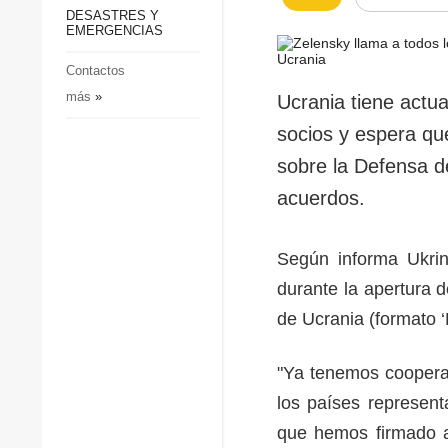
p
Defensa
DESASTRES Y
p
EMERGENCIAS
Sociedad y Cultura
Deportes
Contactos
más
»
Crimen
Ucrania tiene actu
Desastres y emergencias
socios y espera qu
sobre la Defensa d
acuerdos.
Según informa Ukrin
durante la apertura 
de Ucrania (formato 
"Ya tenemos cooperac
los países represent
que hemos firmado a