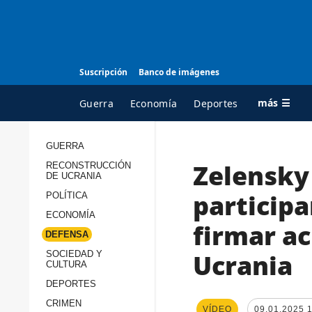
Suscripción
Banco de imágenes
más ☰
Guerra
Economía
Deportes
GUERRA
Zelensky 
RECONSTRUCCIÓN
TODAS LAS
A
DE UCRANIA
CATEGORÍAS
s
particip
POLÍTICA
Guerra
c
ECONOMÍA
firmar a
Reconstrucción de
DEFENSA
c
Ucrania
s
Ucrania
SOCIEDAD Y
CULTURA
Política
s
DEPORTES
Economía
P
CRIMEN
VÍDEO
09.01.2025 