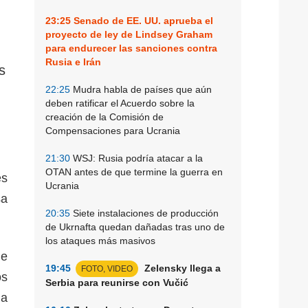
23:25
Senado de EE. UU. aprueba el
proyecto de ley de Lindsey Graham
para endurecer las sanciones contra
Rusia e Irán
s
22:25
Mudra habla de países que aún
deben ratificar el Acuerdo sobre la
creación de la Comisión de
Compensaciones para Ucrania
21:30
WSJ: Rusia podría atacar a la
OTAN antes de que termine la guerra en
es
Ucrania
sa
20:35
Siete instalaciones de producción
de Ukrnafta quedan dañadas tras uno de
los ataques más masivos
de
19:45
Zelensky llega a
FOTO, VIDEO
os
Serbia para reunirse con Vučić
na