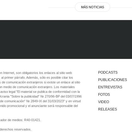
MÁS NOTICIAS
PODCASTS
 en Internet, son obligatorios los enlaces al sitio web
 al primer párrafo. Además, sólo es posible citar los
PUBLICACIONES
 de comunicación extranjeros si existe un enlace al sitio
 un medio de comunicación extranjero. Los materiales
ENTREVISTAS
viso legal "El material se publica de conformidad con la
FOTOS
 Ucrania "Sobre la publicidad" № 270/96-ВР del 03/07/1996
 de comunicación" № 2849-IX del 31/03/2023" y en virtud
VIDEO
tenido promocional y el anunciante será responsable del
RELEASES
ficador de medios: R40-01421.
 derechos reservados.