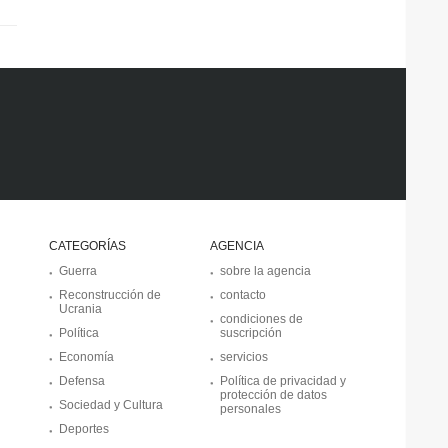
CATEGORÍAS
AGENCIA
Guerra
sobre la agencia
Reconstrucción de
contacto
Ucrania
condiciones de
Política
suscripción
Economía
servicios
Defensa
Política de privacidad y
protección de datos
Sociedad y Cultura
personales
Deportes