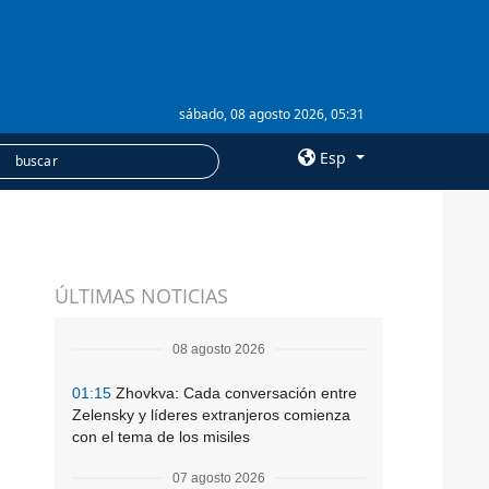
sábado, 08 agosto 2026, 05:31
Esp
×
SERVICIOS
ÚLTIMAS NOTICIAS
Suscripción
Banco de imágenes
08 agosto 2026
01:15
Zhovkva: Cada conversación entre
Zelensky y líderes extranjeros comienza
con el tema de los misiles
07 agosto 2026