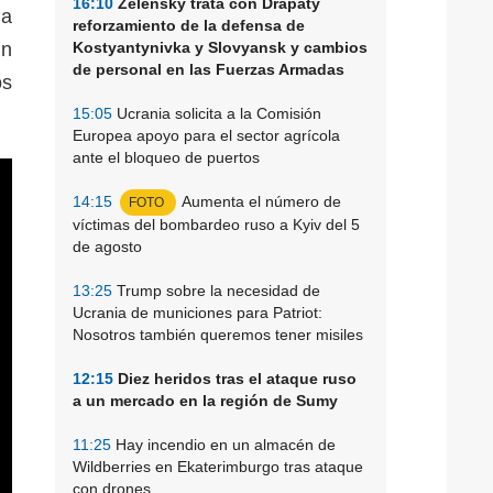
16:10
Zelensky trata con Drapaty
 a
reforzamiento de la defensa de
in
Kostyantynivka y Slovyansk y cambios
de personal en las Fuerzas Armadas
os
15:05
Ucrania solicita a la Comisión
Europea apoyo para el sector agrícola
ante el bloqueo de puertos
14:15
Aumenta el número de
FOTO
víctimas del bombardeo ruso a Kyiv del 5
de agosto
13:25
Trump sobre la necesidad de
Ucrania de municiones para Patriot:
Nosotros también queremos tener misiles
12:15
Diez heridos tras el ataque ruso
a un mercado en la región de Sumy
11:25
Hay incendio en un almacén de
Wildberries en Ekaterimburgo tras ataque
con drones