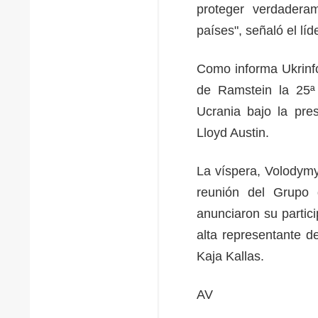
proteger verdadera
países", señaló el lí
Como informa Ukrinfo
de Ramstein la 25ª
Ucrania bajo la pre
Lloyd Austin.
La víspera, Volodymy
reunión del Grupo
anunciaron su partici
alta representante d
Kaja Kallas.
AV