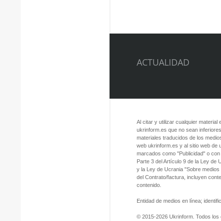
ACTUALIDAD
Al citar y utilizar cualquier material
ukrinform.es que no sean inferiores
materiales traducidos de los medios
web ukrinform.es y al sitio web de
marcados como "Publicidad" o con a
Parte 3 del Artículo 9 de la Ley de
y la Ley de Ucrania "Sobre medios
del Contrato/factura, incluyen con
contenido.
Entidad de medios en línea; identi
© 2015-2026 Ukrinform. Todos los