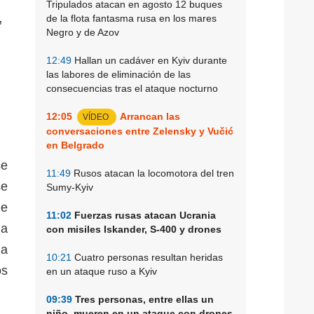
Tripulados atacan en agosto 12 buques
,
de la flota fantasma rusa en los mares
Negro y de Azov
12:49
Hallan un cadáver en Kyiv durante
las labores de eliminación de las
consecuencias tras el ataque nocturno
12:05
Arrancan las
VÍDEO
conversaciones entre Zelensky y Vučić
en Belgrado
se
11:49
Rusos atacan la locomotora del tren
se
Sumy-Kyiv
de
11:02
Fuerzas rusas atacan Ucrania
la
con misiles Iskander, S-400 y drones
 a
10:21
Cuatro personas resultan heridas
os
en un ataque ruso a Kyiv
09:39
Tres personas, entre ellas un
niño, mueren en un ataque con drones