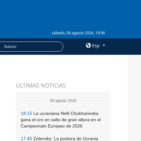
sábado, 08 agosto 2026, 19:36
Esp
×
SERVICIOS
ÚLTIMAS NOTICIAS
Suscripción
Banco de imágenes
08 agosto 2026
18:15
La ucraniana Nelli Chukhanivska
gana el oro en salto de gran altura en el
Campeonato Europeo de 2026
17:45
Zelensky: La postura de Ucrania