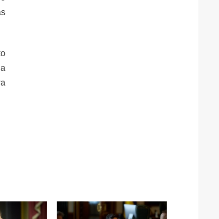
as
to
ia
ra