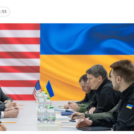
rotección de datos
ersonales
4:55