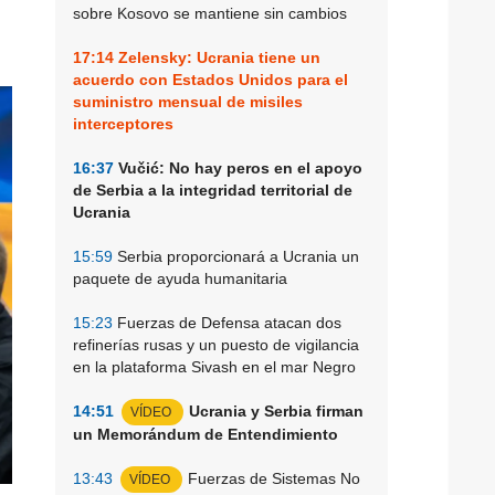
sobre Kosovo se mantiene sin cambios
17:14
Zelensky: Ucrania tiene un
acuerdo con Estados Unidos para el
suministro mensual de misiles
interceptores
16:37
Vučić: No hay peros en el apoyo
de Serbia a la integridad territorial de
Ucrania
15:59
Serbia proporcionará a Ucrania un
paquete de ayuda humanitaria
15:23
Fuerzas de Defensa atacan dos
refinerías rusas y un puesto de vigilancia
en la plataforma Sivash en el mar Negro
14:51
Ucrania y Serbia firman
VÍDEO
un Memorándum de Entendimiento
13:43
Fuerzas de Sistemas No
VÍDEO