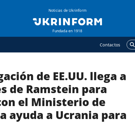
Noticias de Ukrinform
Fundada en 1918
Contactos
ación de EE.UU. llega a
GENCIA
ADICIONAL
obre la agencia
Podcasts
es de Ramstein para
ontacto
Publicaciones
on el Ministerio de
ondiciones de
Entrevistas
uscripción
la ayuda a Ucrania para
Fotos
ervicios
Video
olítica de privacidad y
Releases