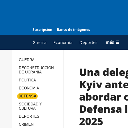
Suscripción
Banco de imágenes
más ☰
Guerra
Economía
Deportes
GUERRA
Una deleg
RECONSTRUCCIÓN
TODAS LAS
A
DE UCRANIA
CATEGORÍAS
s
Kyiv ant
POLÍTICA
Guerra
c
ECONOMÍA
abordar c
Reconstrucción de
DEFENSA
c
Ucrania
s
Defensa 
SOCIEDAD Y
CULTURA
Política
s
2025
DEPORTES
Economía
P
CRIMEN