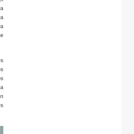
ra
la
ra
de
es
os
os
ia
én
es