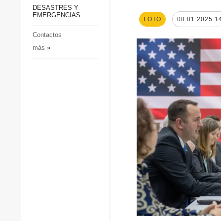
p
Defensa
DESASTRES Y
p
EMERGENCIAS
Sociedad y Cultura
FOTO
08.01.2025 1
Deportes
Contactos
más
»
Crimen
Desastres y emergencias