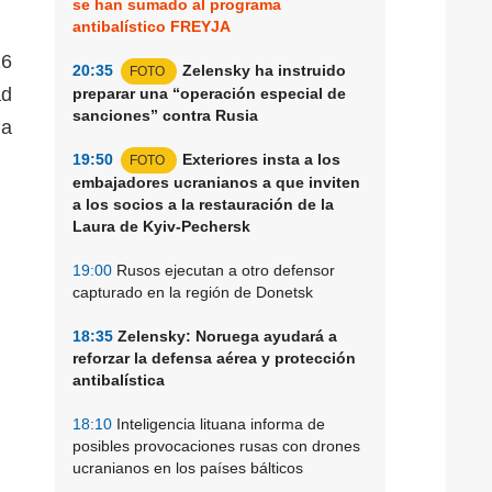
se han sumado al programa
antibalístico FREYJA
16
20:35
Zelensky ha instruido
FOTO
ad
preparar una “operación especial de
sanciones” contra Rusia
 a
19:50
Exteriores insta a los
FOTO
embajadores ucranianos a que inviten
a los socios a la restauración de la
Laura de Kyiv-Pechersk
19:00
Rusos ejecutan a otro defensor
capturado en la región de Donetsk
18:35
Zelensky: Noruega ayudará a
reforzar la defensa aérea y protección
antibalística
18:10
Inteligencia lituana informa de
posibles provocaciones rusas con drones
ucranianos en los países bálticos