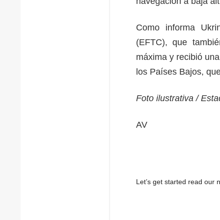
navegación a baja al
Como informa Ukri
(EFTC), que también
máxima y recibió una
los Países Bajos, qu
Foto ilustrativa / E
AV
Let’s get started read ou