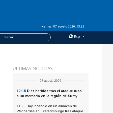
viernes, 07 agosto 2026, 13:33
Esp
×
SERVICIOS
ÚLTIMAS NOTICIAS
Suscripción
Banco de imágenes
07 agosto 2026
12:15
Diez heridos tras el ataque ruso
a un mercado en la región de Sumy
11:25
Hay incendio en un almacén de
Wildberries en Ekaterimburgo tras ataque