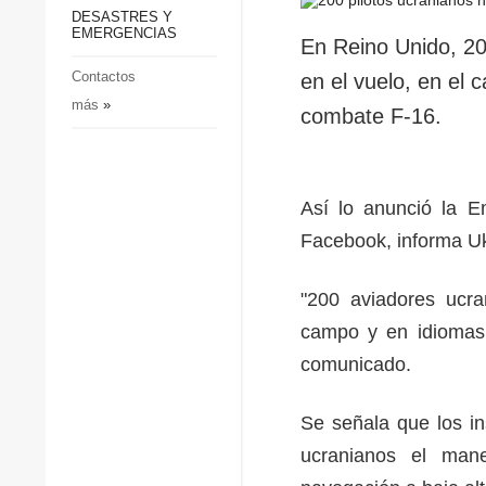
p
Defensa
DESASTRES Y
p
EMERGENCIAS
Sociedad y Cultura
En Reino Unido, 20
Deportes
Contactos
en el vuelo, en el
más
»
Crimen
combate F-16.
Desastres y emergencias
Así lo anunció la 
Facebook, informa U
"200 aviadores ucra
campo y en idiomas 
comunicado.
Se señala que los in
ucranianos el mane