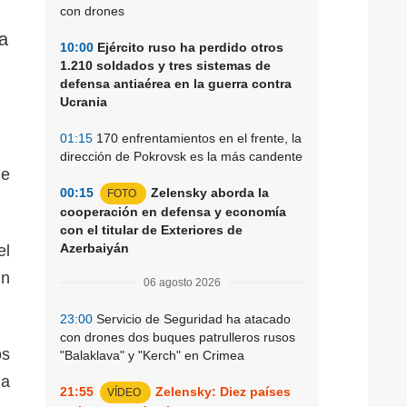
con drones
a
10:00
Ejército ruso ha perdido otros
1.210 soldados y tres sistemas de
defensa antiaérea en la guerra contra
Ucrania
01:15
170 enfrentamientos en el frente, la
dirección de Pokrovsk es la más candente
de
00:15
Zelensky aborda la
FOTO
cooperación en defensa y economía
con el titular de Exteriores de
Azerbaiyán
el
un
06 agosto 2026
23:00
Servicio de Seguridad ha atacado
con drones dos buques patrulleros rusos
os
"Balaklava" y "Kerch" en Crimea
la
21:55
Zelensky: Diez países
VÍDEO