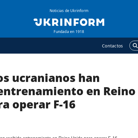
Noticias de Ukrinform
Fundada en 1918
Contactos
tos ucranianos han
GENCIA
ADICIONAL
obre la agencia
Podcasts
 entrenamiento en Reino
ontacto
Publicaciones
a operar F-16
ondiciones de
Entrevistas
uscripción
Fotos
ervicios
Video
olítica de privacidad y
Releases