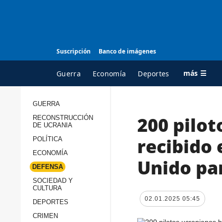
Suscripción
Banco de imágenes
más ☰
Guerra
Economía
Deportes
GUERRA
200 pilo
RECONSTRUCCIÓN
TODAS LAS
A
DE UCRANIA
CATEGORÍAS
s
recibido
POLÍTICA
Guerra
c
ECONOMÍA
Unido par
Reconstrucción de
DEFENSA
c
Ucrania
s
SOCIEDAD Y
CULTURA
Política
s
02.01.2025 05:45
DEPORTES
Economía
P
CRIMEN