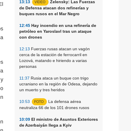
13:13
Zelensky: Las Fuerzas
VÍDEO
El
de Defensa atacan dos refinerías y
buques rusos en el Mar Negro
12:45
Hay incendio en una refinería de
os
petróleo en Yaroslavl tras un ataque
 a
con drones
12:13
Fuerzas rusas atacan un vagón
cerca de la estación de ferrocarril en
Lozová, matando e hiriendo a varias
es
personas
ra
11:37
Rusia ataca un buque con trigo
 y
ucraniano en la región de Odesa, dejando
no
un muerto y tres heridos
un
10:53
La defensa aérea
FOTO
neutraliza 66 de los 101 drones rusos
10:09
El ministro de Asuntos Exteriores
on
de Azerbaiyán llega a Kyiv
on