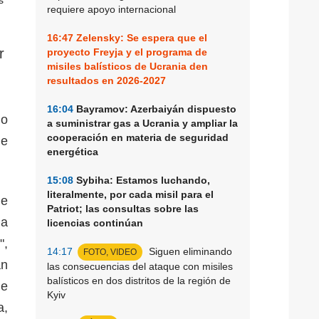
requiere apoyo internacional
16:47
Zelensky: Se espera que el
r
proyecto Freyja y el programa de
misiles balísticos de Ucrania den
resultados en 2026-2027
16:04
Bayramov: Azerbaiyán dispuesto
io
a suministrar gas a Ucrania y ampliar la
cooperación en materia de seguridad
de
energética
15:08
Sybiha: Estamos luchando,
literalmente, por cada misil para el
de
Patriot; las consultas sobre las
 a
licencias continúan
",
14:17
Siguen eliminando
FOTO, VIDEO
an
las consecuencias del ataque con misiles
balísticos en dos distritos de la región de
de
Kyiv
a,