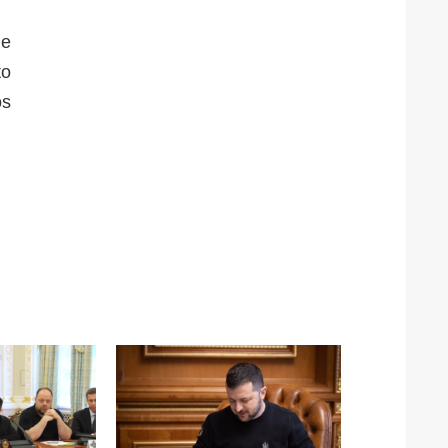
de
to
os