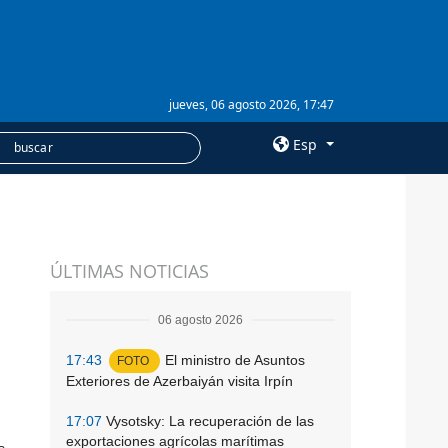
jueves, 06 agosto 2026, 17:47
Esp
×
SERVICIOS
ÚLTIMAS NOTICIAS
Suscripción
Banco de imágenes
06 agosto 2026
17:43
El ministro de Asuntos
FOTO
Exteriores de Azerbaiyán visita Irpín
17:07
Vysotsky: La recuperación de las
exportaciones agrícolas marítimas