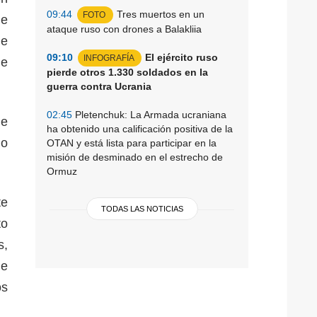
09:44
Tres muertos en un
FOTO
de
ataque ruso con drones a Balakliia
de
09:10
El ejército ruso
INFOGRAFÍA
ue
pierde otros 1.330 soldados en la
guerra contra Ucrania
02:45
Pletenchuk: La Armada ucraniana
de
ha obtenido una calificación positiva de la
mo
OTAN y está lista para participar en la
misión de desminado en el estrecho de
Ormuz
te
TODAS LAS NOTICIAS
to
s,
de
os