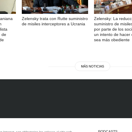
raniana
Zelensky trata con Rutte suministro
Zelensky: La reducc
n
de misiles interceptores a Ucrania
suministro de misile
lista
por parte de los soc
n de
un intento de hacer
de
sea más obediente
MÁS NOTICIAS
PODCASTS
 en Internet, son obligatorios los enlaces al sitio web