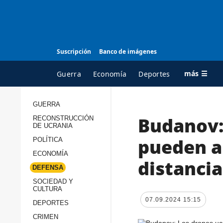
Suscripción
Banco de imágenes
más ☰
Guerra
Economía
Deportes
GUERRA
Budanov:
RECONSTRUCCIÓN
TODAS LAS
A
DE UCRANIA
CATEGORÍAS
s
pueden a
POLÍTICA
Guerra
c
ECONOMÍA
distancia
Reconstrucción de
DEFENSA
c
Ucrania
s
SOCIEDAD Y
CULTURA
Política
s
07.09.2024 15:15
DEPORTES
Economía
P
CRIMEN