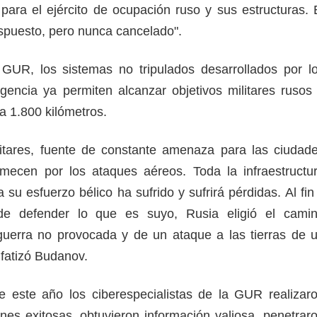
para el ejército de ocupación ruso y sus estructuras. 
spuesto, pero nunca cancelado".
 GUR, los sistemas no tripulados desarrollados por l
agencia ya permiten alcanzar objetivos militares rusos
a 1.800 kilómetros.
itares, fuente de constante amenaza para las ciudad
emecen por los ataques aéreos. Toda la infraestructu
 su esfuerzo bélico ha sufrido y sufrirá pérdidas. Al fin
de defender lo que es suyo, Rusia eligió el cami
uerra no provocada y de un ataque a las tierras de 
fatizó Budanov.
 este año los ciberespecialistas de la GUR realizar
es exitosas, obtuvieron información valiosa, penetrar