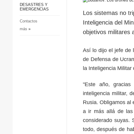
p
Defensa
DESASTRES Y
p
EMERGENCIAS
Sociedad y Cultura
Los sistemas no tri
Deportes
Contactos
Inteligencia del Mi
más
»
Crimen
objetivos militares
Desastres y emergencias
Así lo dijo el jefe de
de Defensa de Ucrani
la Inteligencia Milita
"Este año, gracias
inteligencia militar
Rusia. Obligamos al e
a ir más allá de la
considerado suyas. S
todo, después de hab