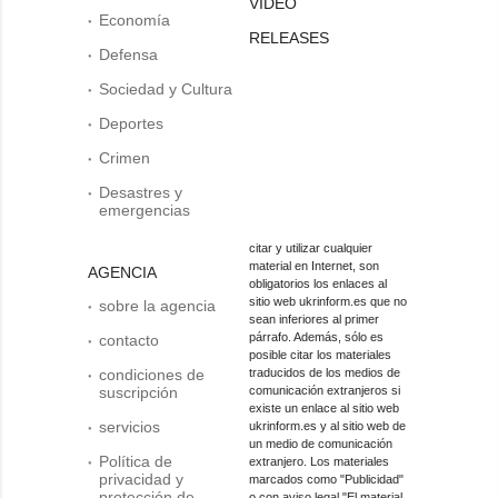
VIDEO
Economía
RELEASES
Defensa
Sociedad y Cultura
Deportes
Crimen
Desastres y
emergencias
citar y utilizar cualquier
material en Internet, son
AGENCIA
obligatorios los enlaces al
sitio web ukrinform.es que no
sobre la agencia
sean inferiores al primer
párrafo. Además, sólo es
contacto
posible citar los materiales
condiciones de
traducidos de los medios de
suscripción
comunicación extranjeros si
existe un enlace al sitio web
servicios
ukrinform.es y al sitio web de
un medio de comunicación
Política de
extranjero. Los materiales
privacidad y
marcados como "Publicidad"
protección de
o con aviso legal "El material