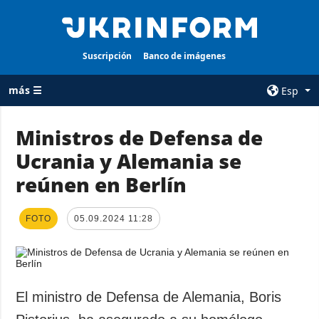
Suscripción
Banco de imágenes
más ☰
Esp
×
Ministros de Defensa de
Ucrania y Alemania se
TODAS LAS
AGENCIA
CATEGORÍAS
reúnen en Berlín
sobre la agencia
Guerra
contacto
Reconstrucción
FOTO
05.09.2024 11:28
condiciones de
de Ucrania
suscripción
Política
servicios
Economía
Política de
El ministro de Defensa de Alemania, Boris
privacidad y
Defensa
protección de