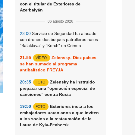
con el titular de Exteriores de
Azerbaiyán
06 agosto 2026
23:00
Servicio de Seguridad ha atacado
con drones dos buques patrulleros rusos
"Balaklava" y "Kerch" en Crimea
21:55
Zelensky: Diez países
VÍDEO
se han sumado al programa
antibalístico FREYJA
20:35
Zelensky ha instruido
FOTO
preparar una “operación especial de
sanciones” contra Rusia
19:50
Exteriores insta a los
FOTO
,
embajadores ucranianos a que inviten
a los socios a la restauración de la
Laura de Kyiv-Pechersk