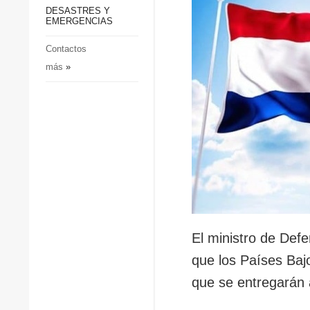
p
Defensa
DESASTRES Y
p
EMERGENCIAS
Sociedad y Cultura
Deportes
Contactos
más
»
Crimen
Desastres y emergencias
El ministro de Def
que los Países Baj
que se entregarán 