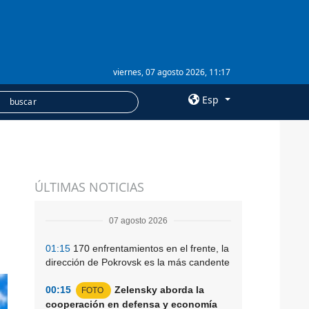
viernes, 07 agosto 2026, 11:17
Esp
×
SERVICIOS
ÚLTIMAS NOTICIAS
Suscripción
Banco de imágenes
07 agosto 2026
01:15
170 enfrentamientos en el frente, la
dirección de Pokrovsk es la más candente
00:15
Zelensky aborda la
FOTO
cooperación en defensa y economía