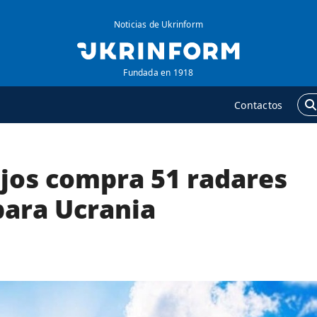
Noticias de Ukrinform
Fundada en 1918
Contactos
ajos compra 51 radares
GENCIA
ADICIONAL
obre la agencia
Podcasts
para Ucrania
ontacto
Publicaciones
ondiciones de
Entrevistas
uscripción
Fotos
ervicios
Video
olítica de privacidad y
Releases