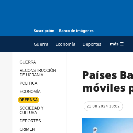
Suscripción
Banco de imágenes
más ☰
Guerra
Economía
Deportes
GUERRA
Países B
RECONSTRUCCIÓN
TODAS LAS
A
DE UCRANIA
CATEGORÍAS
s
móviles 
POLÍTICA
Guerra
c
ECONOMÍA
Reconstrucción de
DEFENSA
c
Ucrania
21.08.2024 18:02
s
SOCIEDAD Y
CULTURA
Política
s
DEPORTES
Economía
P
CRIMEN