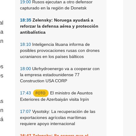
19:00
Rusos ejecutan a otro defensor
capturado en la región de Donetsk
18:35
Zelensky: Noruega ayudará a
al
reforzar la defensa aérea y protección
La
antibalística
án
18:10
Inteligencia lituana informa de
posibles provocaciones rusas con drones
ucranianos en los países bálticos
os
18:00
Ukrhydroenergo va a cooperar con
la empresa estadounidense 77
es
Construction USA CORP
17:43
El ministro de Asuntos
FOTO
Exteriores de Azerbaiyán visita Irpín
as
en
17:07
Vysotsky: La recuperación de las
exportaciones agrícolas marítimas
rá
requiere apoyo internacional
16:47
Zelensky: Se espera que el