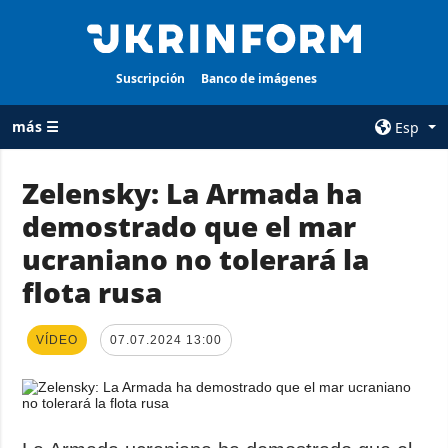
Suscripción
Banco de imágenes
más ☰
Esp
×
Zelensky: La Armada ha
demostrado que el mar
TODAS LAS
AGENCIA
CATEGORÍAS
ucraniano no tolerará la
sobre la agencia
Guerra
flota rusa
contacto
Reconstrucción
condiciones de
de Ucrania
suscripción
VÍDEO
07.07.2024 13:00
Política
servicios
Economía
Política de
privacidad y
Defensa
protección de