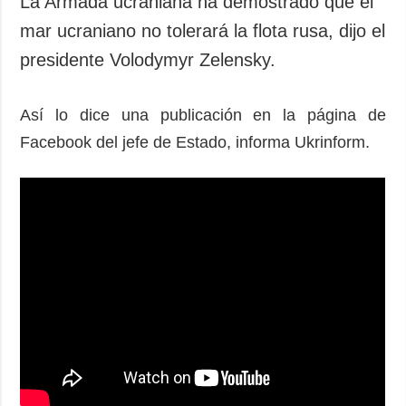
La Armada ucraniana ha demostrado que el
Sociedad y
datos personales
mar ucraniano no tolerará la flota rusa, dijo el
Cultura
presidente Volodymyr Zelensky.
Deportes
Crimen
Así lo dice una publicación en la página de
Desastres y
emergencias
Facebook del jefe de Estado, informa Ukrinform.
ADICIONAL
SERVICIOS
Podcasts
Suscripción
Publicaciones
Banco de
imágenes
Entrevistas
Fotos
Video
Releases