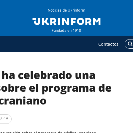
Noticias de Ukrinform
Fundada en 1918
Contactos
 ha celebrado una
GENCIA
ADICIONAL
obre la agencia
Podcasts
sobre el programa de
ontacto
Publicaciones
ucraniano
ondiciones de
Entrevistas
uscripción
Fotos
ervicios
23:15
Video
olítica de privacidad y
Releases