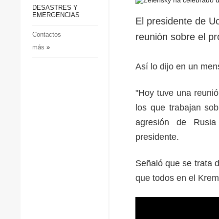
p
Defensa
DESASTRES Y
p
EMERGENCIAS
Sociedad y Cultura
El presidente de U
Deportes
Contactos
reunión sobre el p
más
»
Crimen
Desastres y emergencias
Así lo dijo en un me
"Hoy tuve una reunió
los que trabajan so
agresión de Rusia
presidente.
Señaló que se trata d
que todos en el Kre