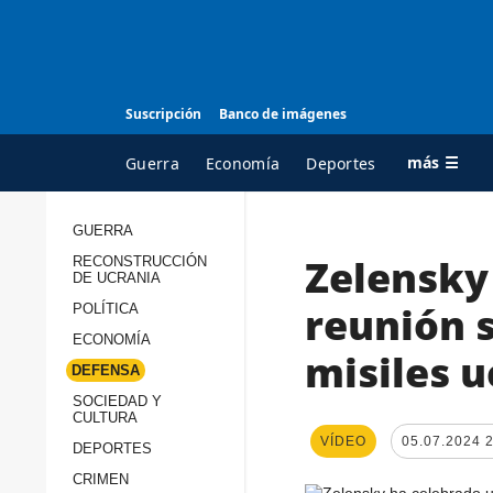
Suscripción
Banco de imágenes
más ☰
Guerra
Economía
Deportes
GUERRA
Zelensky
RECONSTRUCCIÓN
TODAS LAS
A
DE UCRANIA
CATEGORÍAS
s
reunión 
POLÍTICA
Guerra
c
ECONOMÍA
misiles 
Reconstrucción de
DEFENSA
c
Ucrania
s
SOCIEDAD Y
CULTURA
Política
s
VÍDEO
05.07.2024 
DEPORTES
Economía
P
CRIMEN