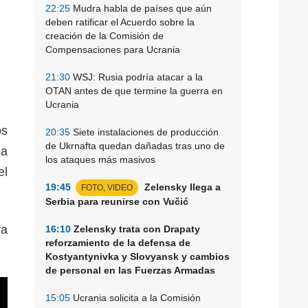
22:25
Mudra habla de países que aún
deben ratificar el Acuerdo sobre la
creación de la Comisión de
Compensaciones para Ucrania
21:30
WSJ: Rusia podría atacar a la
OTAN antes de que termine la guerra en
Ucrania
os
20:35
Siete instalaciones de producción
de Ukrnafta quedan dañadas tras uno de
la
los ataques más masivos
el
19:45
Zelensky llega a
FOTO, VIDEO
Serbia para reunirse con Vučić
ra
16:10
Zelensky trata con Drapaty
reforzamiento de la defensa de
Kostyantynivka y Slovyansk y cambios
de personal en las Fuerzas Armadas
15:05
Ucrania solicita a la Comisión