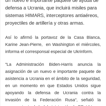
un nuevo e importante paquete de ayuda de
Sociedad y
datos personales
defensa a Ucrania, que incluirá misiles para
Cultura
sistemas HIMARS, interceptores antiaéreos,
Deportes
proyectiles de artillería y otras armas.
Crimen
Desastres y
emergencias
Así lo afirmó la portavoz de la Casa Blanca,
Karine Jean-Pierre, en Washington el miércoles,
ADICIONAL
SERVICIOS
informa el corresponsal especial de Ukrinform.
Podcasts
Suscripción
Publicaciones
Banco de
"La Administración Biden-Harris anuncia la
imágenes
Entrevistas
asignación de un nuevo e importante paquete de
Fotos
asistencia a Ucrania en el ámbito de la seguridad,
Video
en un momento en que Estados Unidos sigue
Releases
apoyando la defensa de Ucrania contra la
invasión de la Federación Rusa", señaló la