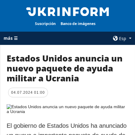
Suscripción
Banco de imágenes
más ☰
Esp
×
Estados Unidos anuncia un
nuevo paquete de ayuda
TODAS LAS
AGENCIA
CATEGORÍAS
militar a Ucrania
sobre la agencia
Guerra
contacto
Reconstrucción
04.07.2024 01:00
condiciones de
de Ucrania
suscripción
Política
servicios
Economía
Política de
El gobierno de Estados Unidos ha anunciado
privacidad y
Defensa
protección de