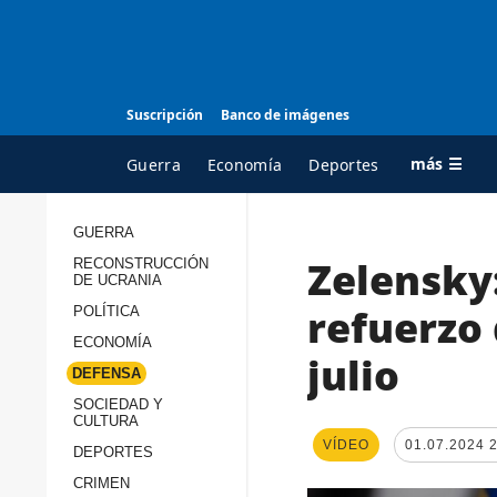
Suscripción
Banco de imágenes
más ☰
Guerra
Economía
Deportes
GUERRA
Zelensky:
RECONSTRUCCIÓN
TODAS LAS
A
DE UCRANIA
CATEGORÍAS
s
refuerzo 
POLÍTICA
Guerra
c
ECONOMÍA
julio
Reconstrucción de
DEFENSA
c
Ucrania
s
SOCIEDAD Y
CULTURA
Política
s
VÍDEO
01.07.2024 
DEPORTES
Economía
P
CRIMEN