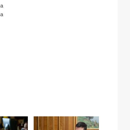
da
la