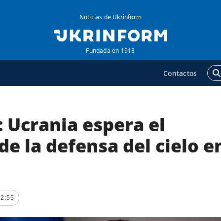
Noticias de Ukrinform
Fundada en 1918
Contactos
 Ucrania espera el
GENCIA
ADICIONAL
obre la agencia
Podcasts
de la defensa del cielo e
ontacto
Publicaciones
ondiciones de
Entrevistas
uscripción
Fotos
ervicios
22:55
Video
olítica de privacidad y
Releases