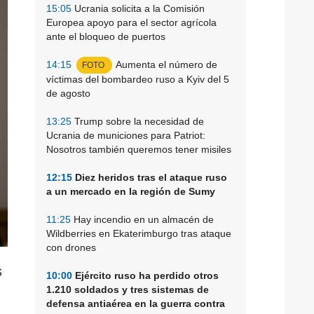
15:05
Ucrania solicita a la Comisión
Europea apoyo para el sector agrícola
ante el bloqueo de puertos
14:15
Aumenta el número de
FOTO
víctimas del bombardeo ruso a Kyiv del 5
de agosto
13:25
Trump sobre la necesidad de
Ucrania de municiones para Patriot:
Nosotros también queremos tener misiles
12:15
Diez heridos tras el ataque ruso
a un mercado en la región de Sumy
11:25
Hay incendio en un almacén de
Wildberries en Ekaterimburgo tras ataque
con drones
s
10:00
Ejército ruso ha perdido otros
1.210 soldados y tres sistemas de
defensa antiaérea en la guerra contra