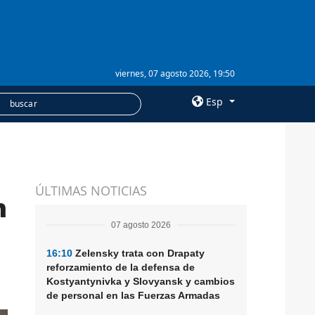
viernes, 07 agosto 2026, 19:50
Esp
×
SERVICIOS
ÚLTIMAS NOTICIAS
Suscripción
n
Banco de imágenes
07 agosto 2026
16:10
Zelensky trata con Drapaty
reforzamiento de la defensa de
Kostyantynivka y Slovyansk y cambios
de personal en las Fuerzas Armadas