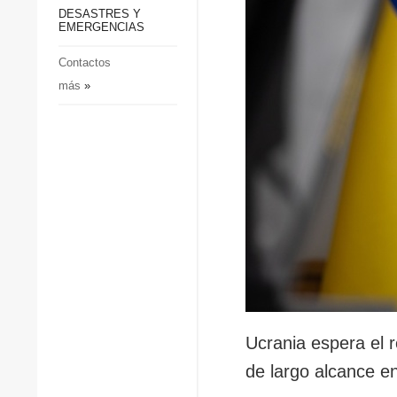
p
Defensa
DESASTRES Y
p
EMERGENCIAS
Sociedad y Cultura
Deportes
Contactos
más
»
Crimen
Desastres y emergencias
Ucrania espera el r
de largo alcance en 