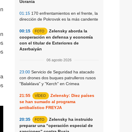
Ucrania
en
01:15
170 enfrentamientos en el frente, la
dirección de Pokrovsk es la más candente
00:15
Zelensky aborda la
FOTO
ón
cooperación en defensa y economía
os
con el titular de Exteriores de
Azerbaiyán
os
06 agosto 2026
23:00
Servicio de Seguridad ha atacado
ra
con drones dos buques patrulleros rusos
"Balaklava" y "Kerch" en Crimea
os
21:55
Zelensky: Diez países
VÍDEO
se han sumado al programa
antibalístico FREYJA
20:35
Zelensky ha instruido
FOTO
preparar una “operación especial de
sanciones” contra Rusia