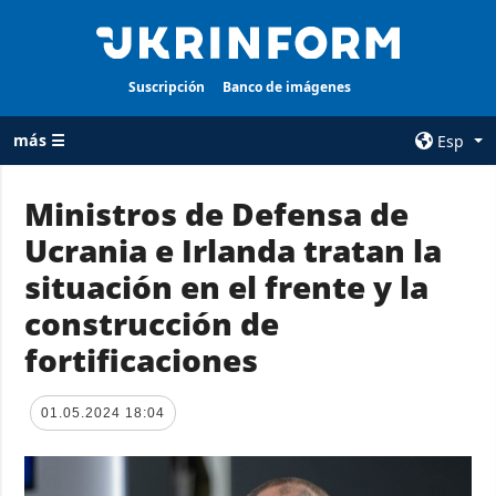
Suscripción
Banco de imágenes
más ☰
Esp
×
Ministros de Defensa de
Ucrania e Irlanda tratan la
TODAS LAS
AGENCIA
CATEGORÍAS
situación en el frente y la
sobre la agencia
Guerra
construcción de
contacto
Reconstrucción
fortificaciones
condiciones de
de Ucrania
suscripción
Política
servicios
01.05.2024 18:04
Economía
Política de
privacidad y
Defensa
protección de