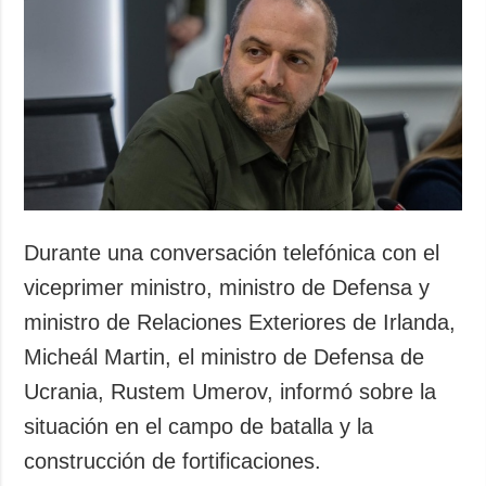
Sociedad y
datos personales
Cultura
Deportes
Crimen
Desastres y
emergencias
ADICIONAL
SERVICIOS
Podcasts
Suscripción
Durante una conversación telefónica con el
Publicaciones
Banco de
viceprimer ministro, ministro de Defensa y
imágenes
Entrevistas
ministro de Relaciones Exteriores de Irlanda,
Fotos
Micheál Martin, el ministro de Defensa de
Video
Ucrania, Rustem Umerov, informó sobre la
Releases
situación en el campo de batalla y la
construcción de fortificaciones.