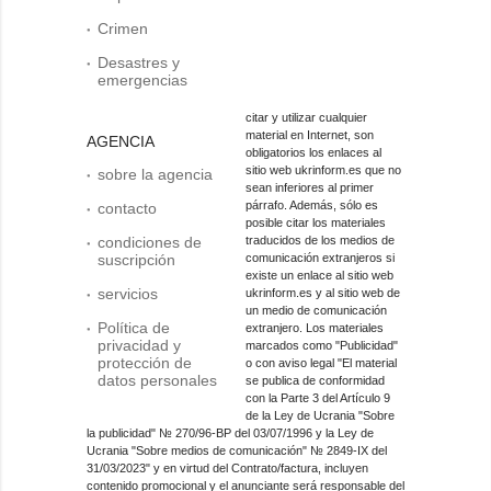
Crimen
Desastres y
emergencias
citar y utilizar cualquier
material en Internet, son
AGENCIA
obligatorios los enlaces al
sitio web ukrinform.es que no
sobre la agencia
sean inferiores al primer
párrafo. Además, sólo es
contacto
posible citar los materiales
condiciones de
traducidos de los medios de
suscripción
comunicación extranjeros si
existe un enlace al sitio web
servicios
ukrinform.es y al sitio web de
un medio de comunicación
Política de
extranjero. Los materiales
privacidad y
marcados como "Publicidad"
protección de
o con aviso legal "El material
datos personales
se publica de conformidad
con la Parte 3 del Artículo 9
de la Ley de Ucrania "Sobre
la publicidad" № 270/96-ВР del 03/07/1996 y la Ley de
Ucrania "Sobre medios de comunicación" № 2849-IX del
31/03/2023" y en virtud del Contrato/factura, incluyen
contenido promocional y el anunciante será responsable del