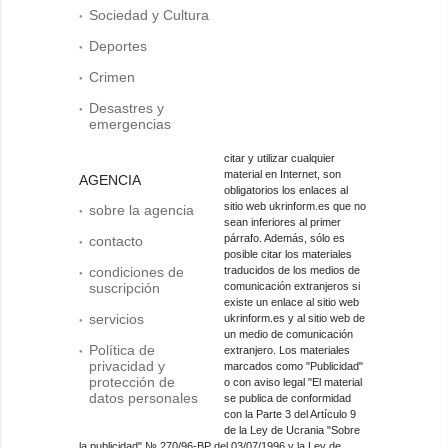
Sociedad y Cultura
Deportes
Crimen
Desastres y
emergencias
citar y utilizar cualquier
material en Internet, son
AGENCIA
obligatorios los enlaces al
sitio web ukrinform.es que no
sobre la agencia
sean inferiores al primer
párrafo. Además, sólo es
contacto
posible citar los materiales
condiciones de
traducidos de los medios de
suscripción
comunicación extranjeros si
existe un enlace al sitio web
servicios
ukrinform.es y al sitio web de
un medio de comunicación
Política de
extranjero. Los materiales
privacidad y
marcados como "Publicidad"
protección de
o con aviso legal "El material
datos personales
se publica de conformidad
con la Parte 3 del Artículo 9
de la Ley de Ucrania "Sobre
la publicidad" № 270/96-ВР del 03/07/1996 y la Ley de