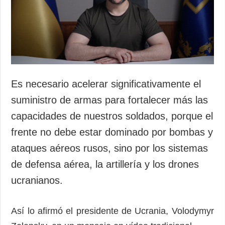
Sociedad y
datos personales
Cultura
Deportes
Crimen
Desastres y
emergencias
Es necesario acelerar significativamente el
ADICIONAL
SERVICIOS
suministro de armas para fortalecer más las
Podcasts
Suscripción
capacidades de nuestros soldados, porque el
Publicaciones
Banco de
frente no debe estar dominado por bombas y
imágenes
Entrevistas
ataques aéreos rusos, sino por los sistemas
Fotos
de defensa aérea, la artillería y los drones
Video
ucranianos.
Releases
Así lo afirmó el presidente de Ucrania, Volodymyr