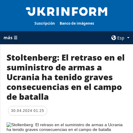
Suscripción
Banco de imágenes
más ☰
Esp
×
Stoltenberg: El retraso en el
suministro de armas a
TODAS LAS
AGENCIA
CATEGORÍAS
Ucrania ha tenido graves
sobre la agencia
Guerra
consecuencias en el campo
contacto
Reconstrucción
de batalla
condiciones de
de Ucrania
suscripción
Política
servicios
30.04.2024 01:25
Economía
Política de
privacidad y
Defensa
protección de