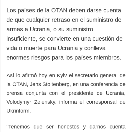
Sociedad y
datos personales
Cultura
Los países de la OTAN deben darse cuenta
Deportes
de que cualquier retraso en el suministro de
Crimen
armas a Ucrania, o su suministro
Desastres y
insuficiente, se convierte en una cuestión de
emergencias
vida o muerte para Ucrania y conlleva
enormes riesgos para los países miembros.
ADICIONAL
SERVICIOS
Podcasts
Suscripción
Publicaciones
Banco de
Así lo afirmó hoy en Kyiv el secretario general de
imágenes
la OTAN, Jens Stoltenberg, en una conferencia de
Entrevistas
prensa conjunta con el presidente de Ucrania,
Fotos
Volodymyr Zelensky, informa el corresponsal de
Video
Ukrinform.
Releases
"Tenemos que ser honestos y darnos cuenta