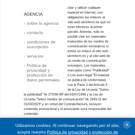
citar y utilizar cualquier
material en Internet, son
AGENCIA
obligatorios los enlaces al
sitio web ukrinform.es que no
sobre la agencia
sean inferiores al primer
párrafo. Además, sólo es
contacto
posible citar los materiales
condiciones de
traducidos de los medios de
suscripción
comunicación extranjeros si
existe un enlace al sitio web
servicios
ukrinform.es y al sitio web de
un medio de comunicación
Política de
extranjero. Los materiales
privacidad y
marcados como "Publicidad"
protección de
o con aviso legal "El material
datos personales
se publica de conformidad
con la Parte 3 del Artículo 9
de la Ley de Ucrania "Sobre
la publicidad" № 270/96-ВР del 03/07/1996 y la Ley de
Ucrania "Sobre medios de comunicación" № 2849-IX del
31/03/2023" y en virtud del Contrato/factura, incluyen
contenido promocional y el anunciante será responsable del
contenido.
Entidad de medios en línea; identificador de medios: R40-
×
Utilizamos cookies. Al continuar navegando por el sitio,
01421.
acepta nuestra
Política de privacidad y protección de