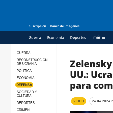
Suscripción
Banco de imágenes
más ☰
Guerra
Economía
Deportes
GUERRA
Zelensky 
RECONSTRUCCIÓN
TODAS LAS
A
DE UCRANIA
CATEGORÍAS
s
UU.: Ucra
POLÍTICA
Guerra
c
ECONOMÍA
para com
Reconstrucción de
DEFENSA
c
Ucrania
s
SOCIEDAD Y
CULTURA
Política
s
VÍDEO
24.04.2024 
DEPORTES
Economía
P
CRIMEN