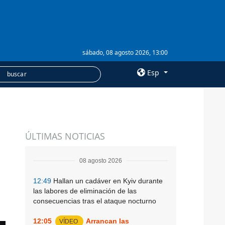
sábado, 08 agosto 2026, 13:00
Esp
×
SERVICIOS
ÚLTIMAS NOTICIAS
Suscripción
Banco de imágenes
08 agosto 2026
12:49
Hallan un cadáver en Kyiv durante
las labores de eliminación de las
consecuencias tras el ataque nocturno
12:05
Arrancan las
VÍDEO