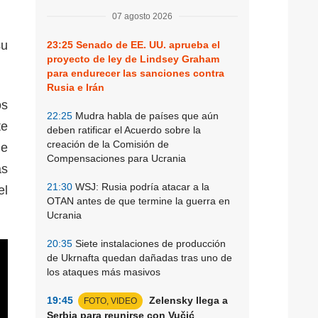
07 agosto 2026
su
23:25
Senado de EE. UU. aprueba el
proyecto de ley de Lindsey Graham
para endurecer las sanciones contra
Rusia e Irán
os
22:25
Mudra habla de países que aún
te
deben ratificar el Acuerdo sobre la
creación de la Comisión de
ue
Compensaciones para Ucrania
as
21:30
WSJ: Rusia podría atacar a la
el
OTAN antes de que termine la guerra en
Ucrania
20:35
Siete instalaciones de producción
de Ukrnafta quedan dañadas tras uno de
los ataques más masivos
19:45
Zelensky llega a
FOTO, VIDEO
Serbia para reunirse con Vučić