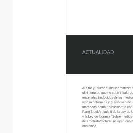
ACTUALIDAD
Al citar y utilizar cualquier material
ukrinform.es que no sean inferiores
materiales traducidos de los medios
web ukrinform.es y al sitio web de
marcados como "Publicidad" o con a
Parte 3 del Artículo 9 de la Ley de
y la Ley de Ucrania "Sobre medios
del Contrato/factura, incluyen con
contenido.