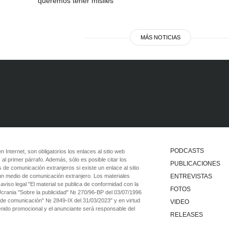
queremos tener misiles
MÁS NOTICIAS
PODCASTS
 en Internet, son obligatorios los enlaces al sitio web
 al primer párrafo. Además, sólo es posible citar los
PUBLICACIONES
 de comunicación extranjeros si existe un enlace al sitio
 un medio de comunicación extranjero. Los materiales
ENTREVISTAS
viso legal "El material se publica de conformidad con la
FOTOS
 Ucrania "Sobre la publicidad" № 270/96-ВР del 03/07/1996
 de comunicación" № 2849-IX del 31/03/2023" y en virtud
VIDEO
tenido promocional y el anunciante será responsable del
RELEASES