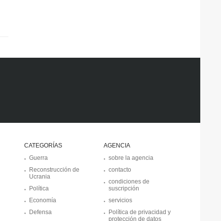
CATEGORÍAS
AGENCIA
Guerra
sobre la agencia
Reconstrucción de
contacto
Ucrania
condiciones de
Política
suscripción
Economía
servicios
Defensa
Política de privacidad y
protección de datos