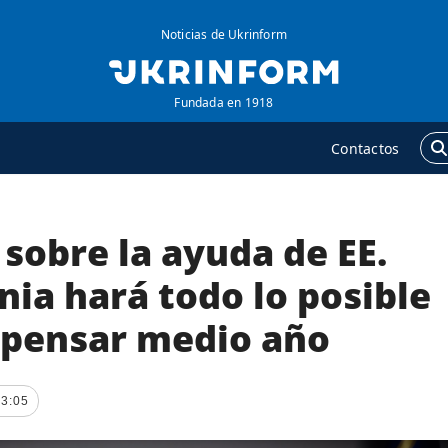
Noticias de Ukrinform
Fundada en 1918
Contactos
sobre la ayuda de EE.
GENCIA
ADICIONAL
obre la agencia
Podcasts
nia hará todo lo posible
ontacto
Publicaciones
pensar medio año
ondiciones de
Entrevistas
uscripción
Fotos
ervicios
23:05
Video
olítica de privacidad y
Releases