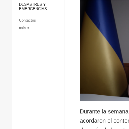
p
Defensa
DESASTRES Y
p
EMERGENCIAS
Sociedad y Cultura
Deportes
Contactos
más
»
Crimen
Desastres y emergencias
Durante la semana 
acordaron el conte