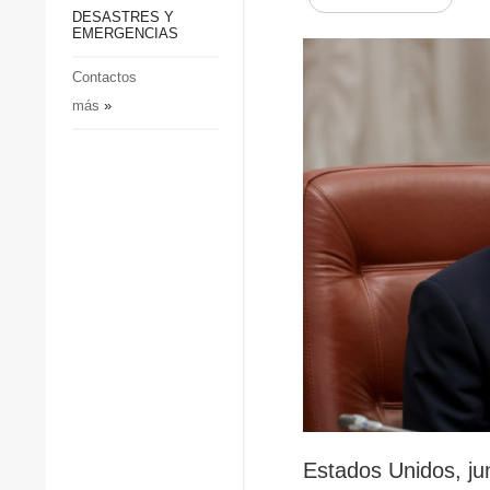
p
Defensa
DESASTRES Y
p
EMERGENCIAS
Sociedad y Cultura
Deportes
Contactos
más
»
Crimen
Desastres y emergencias
Estados Unidos, jun