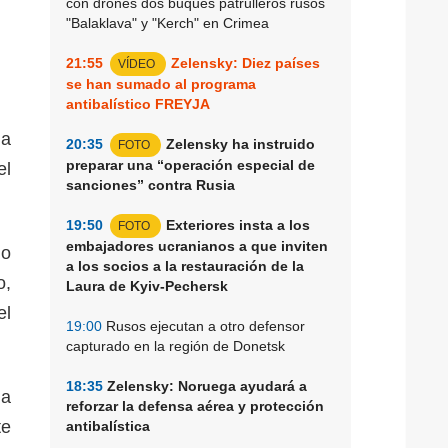
con drones dos buques patrulleros rusos
"Balaklava" y "Kerch" en Crimea
21:55
Zelensky: Diez países
VÍDEO
se han sumado al programa
antibalístico FREYJA
na
20:35
Zelensky ha instruido
FOTO
preparar una “operación especial de
el
sanciones” contra Rusia
19:50
Exteriores insta a los
FOTO
embajadores ucranianos a que inviten
do
a los socios a la restauración de la
o,
Laura de Kyiv-Pechersk
el
19:00
Rusos ejecutan a otro defensor
capturado en la región de Donetsk
18:35
Zelensky: Noruega ayudará a
 a
reforzar la defensa aérea y protección
te
antibalística