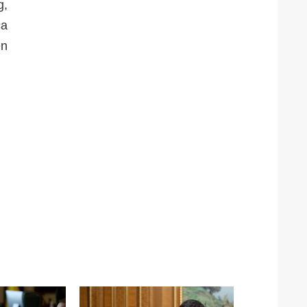
g,
ca
en