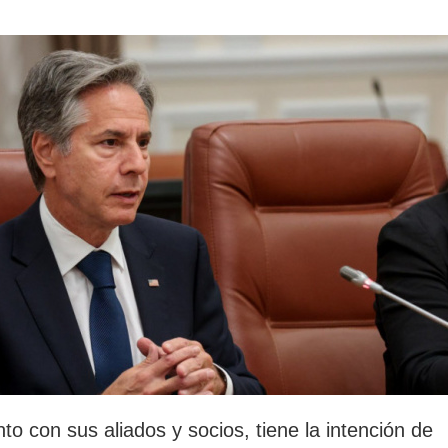
rotección de datos
ersonales
to con sus aliados y socios, tiene la intención de