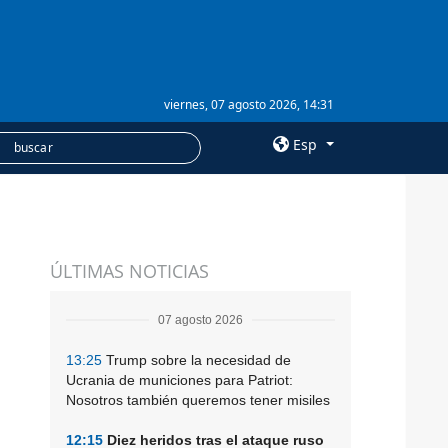
viernes, 07 agosto 2026, 14:31
Esp
×
SERVICIOS
ÚLTIMAS NOTICIAS
Suscripción
Banco de imágenes
07 agosto 2026
13:25
Trump sobre la necesidad de
Ucrania de municiones para Patriot:
Nosotros también queremos tener misiles
12:15
Diez heridos tras el ataque ruso