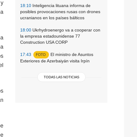
 y
18:10
Inteligencia lituana informa de
la
posibles provocaciones rusas con drones
ucranianos en los países bálticos
18:00
Ukrhydroenergo va a cooperar con
la empresa estadounidense 77
la
Construction USA CORP
la
17:43
El ministro de Asuntos
FOTO
os
Exteriores de Azerbaiyán visita Irpín
el
TODAS LAS NOTICIAS
os
án
be
ue