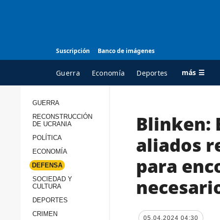
Suscripción
Banco de imágenes
más ☰
Guerra
Economía
Deportes
GUERRA
Blinken: 
RECONSTRUCCIÓN
TODAS LAS
A
DE UCRANIA
CATEGORÍAS
s
aliados r
POLÍTICA
Guerra
c
ECONOMÍA
para enco
Reconstrucción de
DEFENSA
c
Ucrania
s
necesari
SOCIEDAD Y
CULTURA
Política
s
DEPORTES
Economía
P
CRIMEN
05.04.2024 04:30