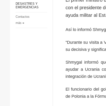
p
Defensa
DESASTRES Y
p
con el presidente d
EMERGENCIAS
Sociedad y Cultura
ayuda militar al Es
Deportes
Contactos
más
»
Crimen
Así lo informó Shmyg
Desastres y emergencias
"Durante su visita a 
su decisiva y signifi
Shmygal informó que
ayudar a Ucrania co
integración de Ucran
El funcionario del g
de Polonia a la Fórm