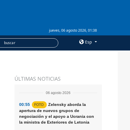
jueves, 06 agosto 2026, 01:38
Esp
×
SERVICIOS
ÚLTIMAS NOTICIAS
Suscripción
Banco de imágenes
06 agosto 2026
00:55
Zelensky aborda la
FOTO
apertura de nuevos grupos de
negociación y el apoyo a Ucrania con
la ministra de Exteriores de Letonia