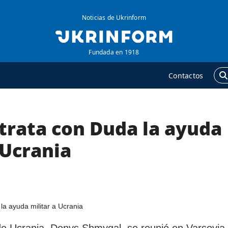
Noticias de Ukrinform
Fundada en 1918
Contactos
trata con Duda la ayuda
GENCIA
ADICIONAL
obre la agencia
Podcasts
 Ucrania
ontacto
Publicaciones
ondiciones de
Entrevistas
uscripción
Fotos
ervicios
Video
olítica de privacidad y
Releases
 de Ucrania, Denys Shmygal, se reunió en Varsovia