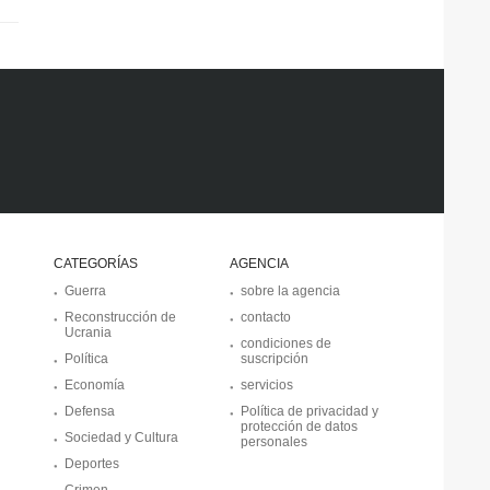
CATEGORÍAS
AGENCIA
Guerra
sobre la agencia
Reconstrucción de
contacto
Ucrania
condiciones de
Política
suscripción
Economía
servicios
Defensa
Política de privacidad y
protección de datos
Sociedad y Cultura
personales
Deportes
Crimen