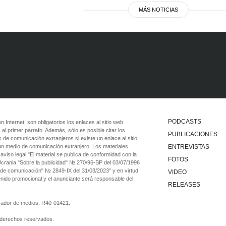
MÁS NOTICIAS
PODCASTS
 en Internet, son obligatorios los enlaces al sitio web
 al primer párrafo. Además, sólo es posible citar los
PUBLICACIONES
 de comunicación extranjeros si existe un enlace al sitio
 un medio de comunicación extranjero. Los materiales
ENTREVISTAS
viso legal "El material se publica de conformidad con la
FOTOS
 Ucrania "Sobre la publicidad" № 270/96-ВР del 03/07/1996
 de comunicación" № 2849-IX del 31/03/2023" y en virtud
VIDEO
tenido promocional y el anunciante será responsable del
RELEASES
ficador de medios: R40-01421.
 derechos reservados.