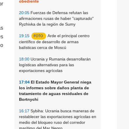
obediente
or
20:05
Fuerzas de Defensa refutan las
afirmaciones rusas de haber "capturado"
Ryzhivka de la región de Sumy
as
19:15
Arde el principal centro
és
FOTO
científico de desarrollo de armas
io
balísticas cerca de Moscú
18:00
Ucrania y Rumania desarrollarán
logísticas alternativas para las
exportaciones agrícolas
17:04
El Estado Mayor General niega
los informes sobre daños planta de
tratamiento de aguas residuales de
Bortnychi
16:17
Sybiha: Ucrania busca maneras de
restablecer las exportaciones agrícolas en
medio del bloqueo ruso del corredor
marítimo del Mar Negro