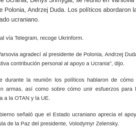
rotección de datos
ersonales
e Polonia, Andrzej Duda. Los políticos abordaron l
tado ucraniano.
al vía Telegram, recoge Ukrinform.
Varsovia agradecí al presidente de Polonia, Andrzej Dud
cativa contribución personal al apoyo a Ucrania", dijo.
 durante la reunión los políticos hablaron de cómo
n armas, así como sobre cómo unir esfuerzos para 
ia a la OTAN y la UE.
obierno señaló que el Estado ucraniano aprecia el apo
ula de la Paz del presidente, Volodymyr Zelensky.