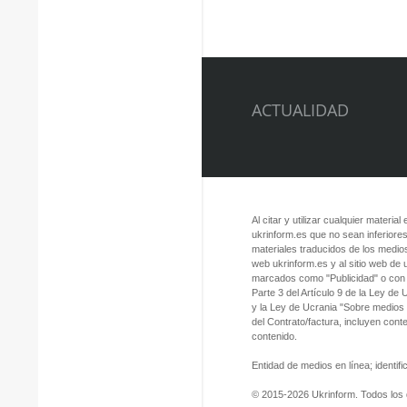
ACTUALIDAD
Al citar y utilizar cualquier material
ukrinform.es que no sean inferiores
materiales traducidos de los medios
web ukrinform.es y al sitio web de
marcados como "Publicidad" o con a
Parte 3 del Artículo 9 de la Ley de
y la Ley de Ucrania "Sobre medios
del Contrato/factura, incluyen con
contenido.
Entidad de medios en línea; identi
© 2015-2026 Ukrinform. Todos los