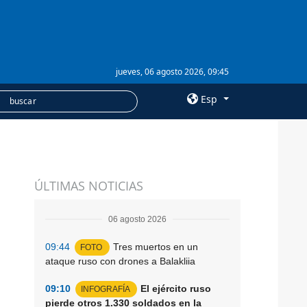
jueves, 06 agosto 2026, 09:45
Esp
×
SERVICIOS
ÚLTIMAS NOTICIAS
Suscripción
Banco de imágenes
06 agosto 2026
09:44
Tres muertos en un
FOTO
ataque ruso con drones a Balakliia
09:10
El ejército ruso
INFOGRAFÍA
pierde otros 1.330 soldados en la