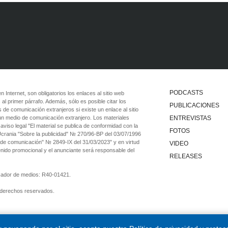
PODCASTS
 en Internet, son obligatorios los enlaces al sitio web
 al primer párrafo. Además, sólo es posible citar los
PUBLICACIONES
 de comunicación extranjeros si existe un enlace al sitio
 un medio de comunicación extranjero. Los materiales
ENTREVISTAS
viso legal "El material se publica de conformidad con la
FOTOS
 Ucrania "Sobre la publicidad" № 270/96-ВР del 03/07/1996
 de comunicación" № 2849-IX del 31/03/2023" y en virtud
VIDEO
tenido promocional y el anunciante será responsable del
RELEASES
ficador de medios: R40-01421.
 derechos reservados.