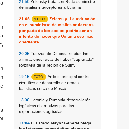
21:50
Zelensky trata con Rutte suministro
tá
de misiles interceptores a Ucrania
21:05
Zelensky: La reducción
VÍDEO
en el suministro de misiles antiaéreos
un
por parte de los socios podría ser un
ía
intento de hacer que Ucrania sea más
obediente
",
20:05
Fuerzas de Defensa refutan las
afirmaciones rusas de haber "capturado"
Ryzhivka de la región de Sumy
ón
ún
19:15
Arde el principal centro
FOTO
científico de desarrollo de armas
de
balísticas cerca de Moscú
18:00
Ucrania y Rumania desarrollarán
logísticas alternativas para las
la
exportaciones agrícolas
el
17:04
El Estado Mayor General niega
los informes sobre daños planta de