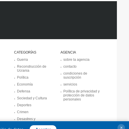
CATEGORÍAS
AGENCIA
Guerra
sobre la agencia
Reconstrucción de
contacto
Ucrania
condiciones de
Política
suscripción
Economía
servicios
Defensa
Política de privacidad y
protección de datos
Sociedad y Cultura
personales
Deportes
Crimen
Desastres y
emergencias
×