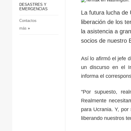
p
Defensa
DESASTRES Y
p
EMERGENCIAS
Sociedad y Cultura
La futura lucha de 
Deportes
Contactos
liberación de los t
más
»
Crimen
la asistencia a gra
Desastres y emergencias
socios de nuestro 
Así lo afirmó el jefe
un discurso en el I
informa el correspon
"Por supuesto, rea
Realmente necesita
para Ucrania. Y, por
liberando nuestros ter