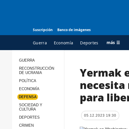
Suscripción
Banco de imágenes
más ☰
Guerra
Economía
Deportes
GUERRA
Yermak e
RECONSTRUCCIÓN
TODAS LAS
A
DE UCRANIA
CATEGORÍAS
s
necesita 
POLÍTICA
Guerra
c
ECONOMÍA
para libe
Reconstrucción de
DEFENSA
c
Ucrania
s
SOCIEDAD Y
CULTURA
Política
s
05.12.2023 19:30
DEPORTES
Economía
P
CRIMEN