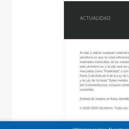
ACTUALIDAD
Al citar y utilizar cualquier material
ukrinform.es que no sean inferiores
materiales traducidos de los medios
web ukrinform.es y al sitio web de
marcados como "Publicidad" o con a
Parte 3 del Artículo 9 de la Ley de
y la Ley de Ucrania "Sobre medios
del Contrato/factura, incluyen con
contenido.
Entidad de medios en línea; identi
© 2015-2026 Ukrinform. Todos los