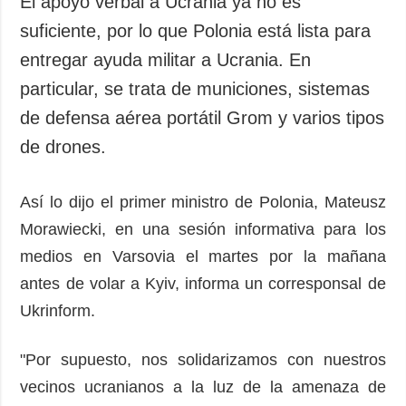
El apoyo verbal a Ucrania ya no es
Sociedad y
datos personales
suficiente, por lo que Polonia está lista para
Cultura
entregar ayuda militar a Ucrania. En
Deportes
particular, se trata de municiones, sistemas
Crimen
de defensa aérea portátil Grom y varios tipos
Desastres y
emergencias
de drones.
ADICIONAL
SERVICIOS
Así lo dijo el primer ministro de Polonia, Mateusz
Podcasts
Suscripción
Morawiecki, en una sesión informativa para los
Publicaciones
Banco de
imágenes
medios en Varsovia el martes por la mañana
Entrevistas
antes de volar a Kyiv, informa un corresponsal de
Fotos
Ukrinform.
Video
Releases
"Por supuesto, nos solidarizamos con nuestros
vecinos ucranianos a la luz de la amenaza de