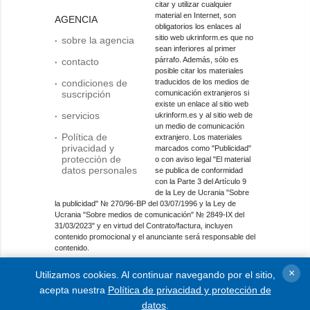
citar y utilizar cualquier
material en Internet, son
AGENCIA
obligatorios los enlaces al
sitio web ukrinform.es que no
sobre la agencia
sean inferiores al primer
párrafo. Además, sólo es
contacto
posible citar los materiales
condiciones de
traducidos de los medios de
suscripción
comunicación extranjeros si
existe un enlace al sitio web
servicios
ukrinform.es y al sitio web de
un medio de comunicación
Política de
extranjero. Los materiales
privacidad y
marcados como "Publicidad"
protección de
o con aviso legal "El material
datos personales
se publica de conformidad
con la Parte 3 del Artículo 9
de la Ley de Ucrania "Sobre
la publicidad" № 270/96-ВР del 03/07/1996 y la Ley de
Ucrania "Sobre medios de comunicación" № 2849-IX del
31/03/2023" y en virtud del Contrato/factura, incluyen
contenido promocional y el anunciante será responsable del
contenido.
Entidad de medios en línea; identificador de medios: R40-
×
Utilizamos cookies. Al continuar navegando por el sitio,
01421.
acepta nuestra
Política de privacidad y protección de
© 2015-2026 Ukrinform. Todos los derechos reservados.
datos
.