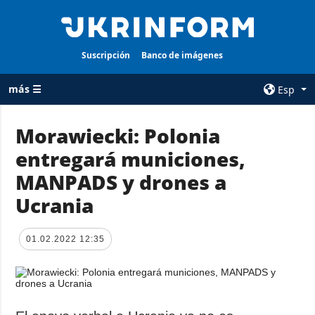
Suscripción
Banco de imágenes
más ☰
Esp
×
Morawiecki: Polonia
entregará municiones,
TODAS LAS
AGENCIA
CATEGORÍAS
MANPADS y drones a
sobre la agencia
Guerra
Ucrania
contacto
Reconstrucción
condiciones de
de Ucrania
suscripción
01.02.2022 12:35
Política
servicios
Economía
Política de
privacidad y
Defensa
protección de