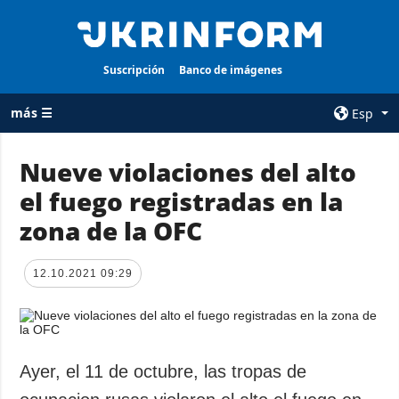
Suscripción
Banco de imágenes
más ☰
Esp
×
Nueve violaciones del alto
el fuego registradas en la
TODAS LAS
AGENCIA
CATEGORÍAS
zona de la OFC
sobre la agencia
Guerra
contacto
Reconstrucción
12.10.2021 09:29
condiciones de
de Ucrania
suscripción
Política
servicios
Economía
Política de
Ayer, el 11 de octubre, las tropas de
privacidad y
Defensa
protección de