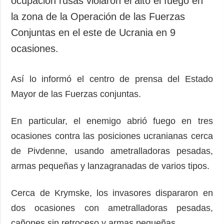
ocupacion rusas violaron el alto el fuego en
Sociedad y
datos personales
la zona de la Operación de las Fuerzas
Cultura
Conjuntas en el este de Ucrania en 9
Deportes
ocasiones.
Crimen
Desastres y
emergencias
Así lo informó el centro de prensa del Estado
Mayor de las Fuerzas conjuntas.
ADICIONAL
SERVICIOS
Podcasts
Suscripción
En particular, el enemigo abrió fuego en tres
Publicaciones
Banco de
ocasiones contra las posiciones ucranianas cerca
imágenes
Entrevistas
de Pivdenne, usando ametralladoras pesadas,
Fotos
armas pequeñas y lanzagranadas de varios tipos.
Video
Releases
Cerca de Krymske, los invasores dispararon en
dos ocasiones con ametralladoras pesadas,
cañones sin retroceso y armas pequeñas.