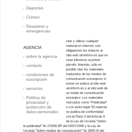
Deportes
Crimen
Desastres y
emergencias
citar y utilizar cualquier
material en Internet, son
AGENCIA
obligatorios los enlaces al
sitio web ukrinform.es que no
sobre la agencia
sean inferiores al primer
párrafo. Además, sólo es
contacto
posible citar los materiales
condiciones de
traducidos de los medios de
suscripción
comunicación extranjeros si
existe un enlace al sitio web
servicios
ukrinform.es y al sitio web de
un medio de comunicación
Política de
extranjero. Los materiales
privacidad y
marcados como "Publicidad"
protección de
o con aviso legal "El material
datos personales
se publica de conformidad
con la Parte 3 del Artículo 9
de la Ley de Ucrania "Sobre
la publicidad" № 270/96-ВР del 03/07/1996 y la Ley de
Ucrania "Sobre medios de comunicación" № 2849-IX del