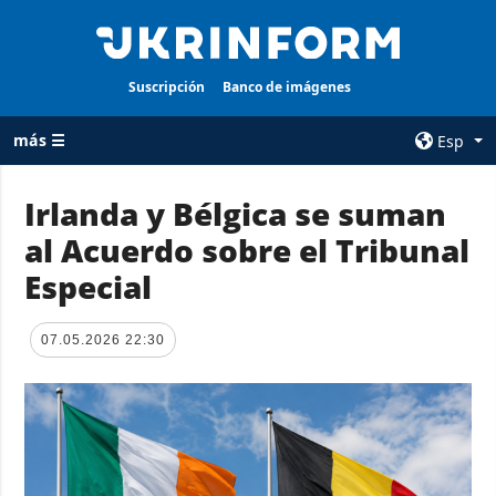
Suscripción
Banco de imágenes
más ☰
Esp
×
Irlanda y Bélgica se suman
al Acuerdo sobre el Tribunal
TODAS LAS
AGENCIA
CATEGORÍAS
Especial
sobre la agencia
Guerra
contacto
Reconstrucción
07.05.2026 22:30
condiciones de
de Ucrania
suscripción
Política
servicios
Economía
Política de
privacidad y
Defensa
protección de