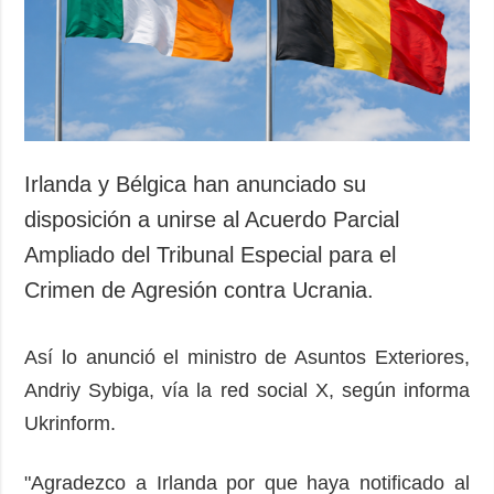
Sociedad y
datos personales
Cultura
Deportes
Crimen
Desastres y
emergencias
Irlanda y Bélgica han anunciado su
ADICIONAL
SERVICIOS
disposición a unirse al Acuerdo Parcial
Podcasts
Suscripción
Ampliado del Tribunal Especial para el
Publicaciones
Banco de
Crimen de Agresión contra Ucrania.
imágenes
Entrevistas
Fotos
Así lo anunció el ministro de Asuntos Exteriores,
Video
Andriy Sybiga, vía la red social X, según informa
Releases
Ukrinform.
"Agradezco a Irlanda por que haya notificado al