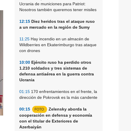
Ucrania de municiones para Patriot:
Nosotros también queremos tener misiles
12:15
Diez heridos tras el ataque ruso
a un mercado en la región de Sumy
11:25
Hay incendio en un almacén de
Wildberries en Ekaterimburgo tras ataque
con drones
10:00
Ejército ruso ha perdido otros
1.210 soldados y tres sistemas de
defensa antiaérea en la guerra contra
Ucrania
01:15
170 enfrentamientos en el frente, la
dirección de Pokrovsk es la más candente
00:15
Zelensky aborda la
FOTO
cooperación en defensa y economía
con el titular de Exteriores de
Azerbaiyán