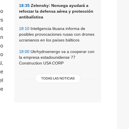
18:35
Zelensky: Noruega ayudará a
io
reforzar la defensa aérea y protección
antibalística
es
os
18:10
Inteligencia lituana informa de
posibles provocaciones rusas con drones
én
ucranianos en los países bálticos
jo
18:00
Ukrhydroenergo va a cooperar con
do
la empresa estadounidense 77
l,
Construction USA CORP
ue
TODAS LAS NOTICIAS
el
se