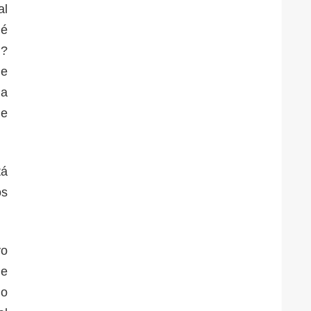
al
ué
I?
ue
ia
de
tá
os
yo
de
jo