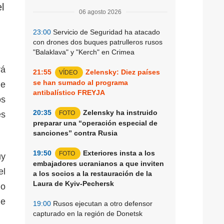
l
06 agosto 2026
23:00
Servicio de Seguridad ha atacado
con drones dos buques patrulleros rusos
"Balaklava" y "Kerch" en Crimea
rá
21:55
Zelensky: Diez países
VÍDEO
se han sumado al programa
ue
antibalístico FREYJA
os
20:35
Zelensky ha instruido
es
FOTO
preparar una “operación especial de
sanciones” contra Rusia
19:50
Exteriores insta a los
FOTO
uy
embajadores ucranianos a que inviten
el
a los socios a la restauración de la
Laura de Kyiv-Pechersk
io
de
19:00
Rusos ejecutan a otro defensor
capturado en la región de Donetsk