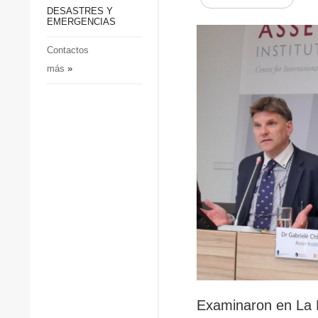
p
Defensa
DESASTRES Y
p
EMERGENCIAS
Sociedad y Cultura
Deportes
Contactos
más
»
Crimen
Desastres y emergencias
Examinaron en La Ha