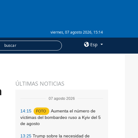
viernes, 07 agosto 2026, 15:14
Esp
×
SERVICIOS
ÚLTIMAS NOTICIAS
Suscripción
a
Banco de imágenes
07 agosto 2026
14:15
Aumenta el número de
FOTO
víctimas del bombardeo ruso a Kyiv del 5
de agosto
13:25
Trump sobre la necesidad de