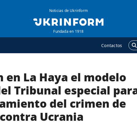
Noticias de Ukrinform
Fundada en 1918
Contactos
 en La Haya el modelo
GENCIA
ADICIONAL
obre la agencia
Podcasts
del Tribunal especial par
ontacto
Publicaciones
iamiento del crimen de
ondiciones de
Entrevistas
uscripción
 contra Ucrania
Fotos
ervicios
Video
olítica de privacidad y
Releases