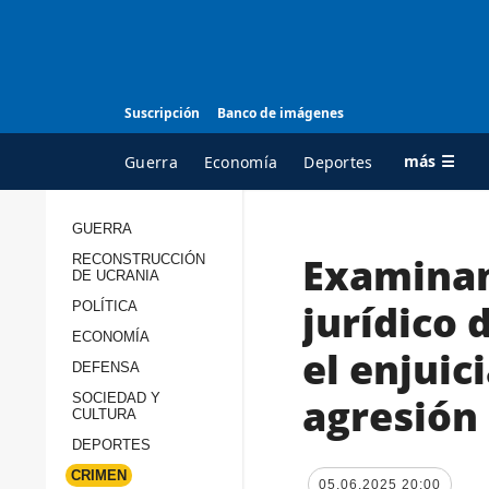
Suscripción
Banco de imágenes
más ☰
Guerra
Economía
Deportes
GUERRA
Examinan
RECONSTRUCCIÓN
TODAS LAS
A
DE UCRANIA
CATEGORÍAS
s
jurídico 
POLÍTICA
Guerra
c
ECONOMÍA
el enjuic
Reconstrucción de
DEFENSA
c
Ucrania
s
agresión
SOCIEDAD Y
CULTURA
Política
s
DEPORTES
Economía
P
CRIMEN
05.06.2025 20:00