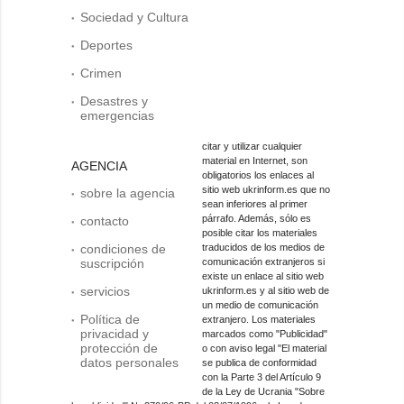
Sociedad y Cultura
Deportes
Crimen
Desastres y
emergencias
citar y utilizar cualquier
material en Internet, son
AGENCIA
obligatorios los enlaces al
sitio web ukrinform.es que no
sobre la agencia
sean inferiores al primer
párrafo. Además, sólo es
contacto
posible citar los materiales
condiciones de
traducidos de los medios de
suscripción
comunicación extranjeros si
existe un enlace al sitio web
servicios
ukrinform.es y al sitio web de
un medio de comunicación
Política de
extranjero. Los materiales
privacidad y
marcados como "Publicidad"
protección de
o con aviso legal "El material
datos personales
se publica de conformidad
con la Parte 3 del Artículo 9
de la Ley de Ucrania "Sobre