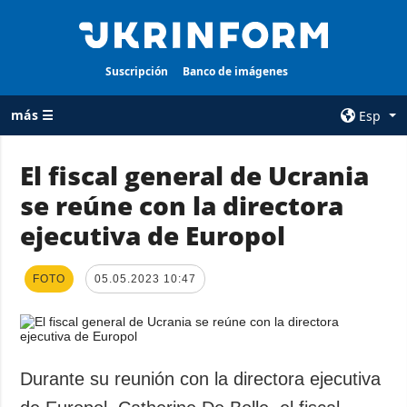
Suscripción
Banco de imágenes
más ☰
Esp
×
El fiscal general de Ucrania
se reúne con la directora
TODAS LAS
AGENCIA
CATEGORÍAS
ejecutiva de Europol
sobre la agencia
Guerra
contacto
Reconstrucción
FOTO
05.05.2023 10:47
condiciones de
de Ucrania
suscripción
Política
servicios
Economía
Política de
Durante su reunión con la directora ejecutiva
privacidad y
Defensa
protección de