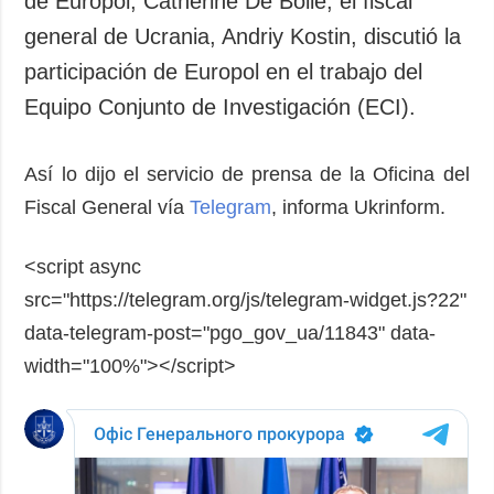
de Europol, Catherine De Bolle, el fiscal
Sociedad y
datos personales
general de Ucrania, Andriy Kostin, discutió la
Cultura
participación de Europol en el trabajo del
Deportes
Equipo Conjunto de Investigación (ECI).
Crimen
Desastres y
emergencias
Así lo dijo el servicio de prensa de la Oficina del
Fiscal General vía
Telegram
, informa Ukrinform.
ADICIONAL
SERVICIOS
Podcasts
Suscripción
<script async
Publicaciones
Banco de
src="https://telegram.org/js/telegram-widget.js?22"
imágenes
Entrevistas
data-telegram-post="pgo_gov_ua/11843" data-
Fotos
width="100%"></script>
Video
Releases