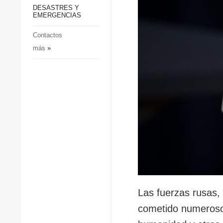
p
Defensa
DESASTRES Y
p
EMERGENCIAS
Sociedad y Cultura
Deportes
Contactos
más
»
Crimen
Desastres y emergencias
Las fuerzas rusas,
cometido numeroso