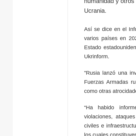
humanidad y otros 
Ucrania.
Así se dice en el I
varios países en 20
Estado estadounidens
Ukrinform.
"Rusia lanzó una in
Fuerzas Armadas ru
como otras atrocidad
“Ha habido informes
violaciones, ataque
civiles e infraestruc
los cuales constituy