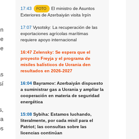
17:43
El ministro de Asuntos
FOTO
Exteriores de Azerbaiyán visita Irpín
17:07
Vysotsky: La recuperación de las
en
exportaciones agrícolas marítimas
de
requiere apoyo internacional
de
16:47
Zelensky: Se espera que el
proyecto Freyja y el programa de
misiles balísticos de Ucrania den
resultados en 2026-2027
as
sí
16:04
Bayramov: Azerbaiyán dispuesto
a suministrar gas a Ucrania y ampliar la
cooperación en materia de seguridad
energética
s,
15:08
Sybiha: Estamos luchando,
ra
literalmente, por cada misil para el
Patriot; las consultas sobre las
os
licencias continúan