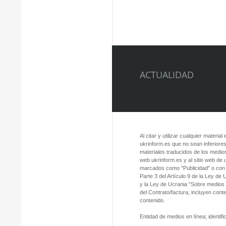
ACTUALIDAD
Al citar y utilizar cualquier material
ukrinform.es que no sean inferiores
materiales traducidos de los medios
web ukrinform.es y al sitio web de
marcados como "Publicidad" o con a
Parte 3 del Artículo 9 de la Ley de
y la Ley de Ucrania "Sobre medios
del Contrato/factura, incluyen con
contenido.
Entidad de medios en línea; identi