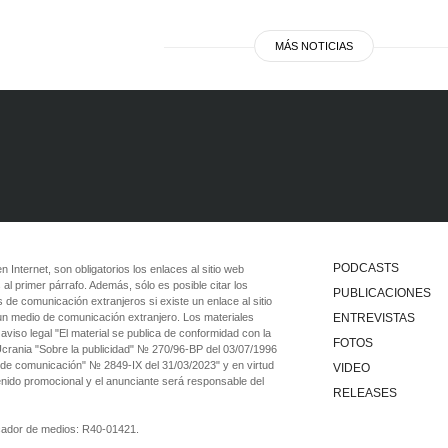
MÁS NOTICIAS
PODCASTS
 en Internet, son obligatorios los enlaces al sitio web
 al primer párrafo. Además, sólo es posible citar los
PUBLICACIONES
 de comunicación extranjeros si existe un enlace al sitio
 un medio de comunicación extranjero. Los materiales
ENTREVISTAS
viso legal "El material se publica de conformidad con la
FOTOS
 Ucrania "Sobre la publicidad" № 270/96-ВР del 03/07/1996
 de comunicación" № 2849-IX del 31/03/2023" y en virtud
VIDEO
tenido promocional y el anunciante será responsable del
RELEASES
ficador de medios: R40-01421.