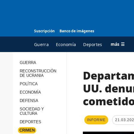
Suscripción
Banco de imágenes
más ☰
Guerra
Economía
Deportes
GUERRA
Departam
RECONSTRUCCIÓN
TODAS LAS
A
DE UCRANIA
CATEGORÍAS
s
UU. denu
POLÍTICA
Guerra
c
ECONOMÍA
cometido
Reconstrucción de
DEFENSA
c
Ucrania
s
SOCIEDAD Y
CULTURA
Política
s
INFORME
21.03.202
DEPORTES
Economía
P
CRIMEN