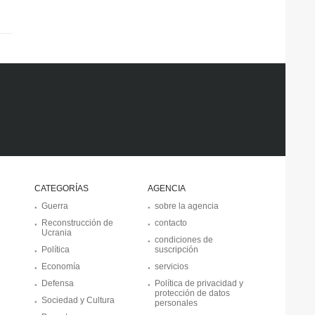
CATEGORÍAS
AGENCIA
Guerra
sobre la agencia
Reconstrucción de
contacto
Ucrania
condiciones de
Política
suscripción
Economía
servicios
Defensa
Política de privacidad y
protección de datos
Sociedad y Cultura
personales