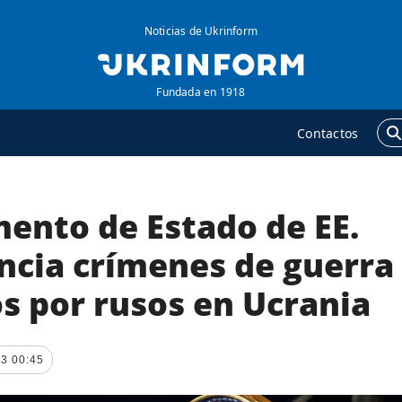
Noticias de Ukrinform
Fundada en 1918
Contactos
ento de Estado de EE.
GENCIA
ADICIONAL
obre la agencia
Podcasts
ncia crímenes de guerra
ontacto
Publicaciones
s por rusos en Ucrania
ondiciones de
Entrevistas
uscripción
Fotos
ervicios
3 00:45
Video
olítica de privacidad y
Releases