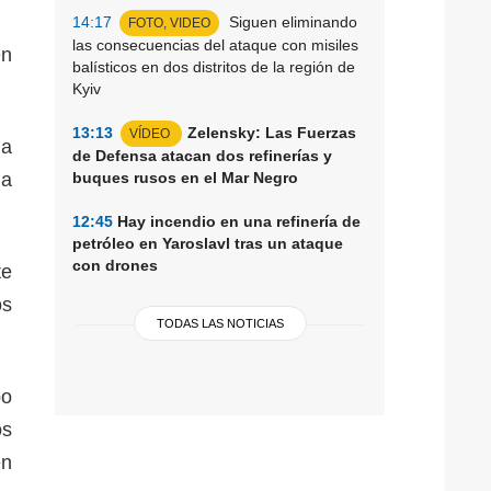
14:17
Siguen eliminando
FOTO, VIDEO
las consecuencias del ataque con misiles
én
balísticos en dos distritos de la región de
Kyiv
13:13
Zelensky: Las Fuerzas
VÍDEO
la
de Defensa atacan dos refinerías y
la
buques rusos en el Mar Negro
12:45
Hay incendio en una refinería de
petróleo en Yaroslavl tras un ataque
con drones
te
os
TODAS LAS NOTICIAS
bo
os
en