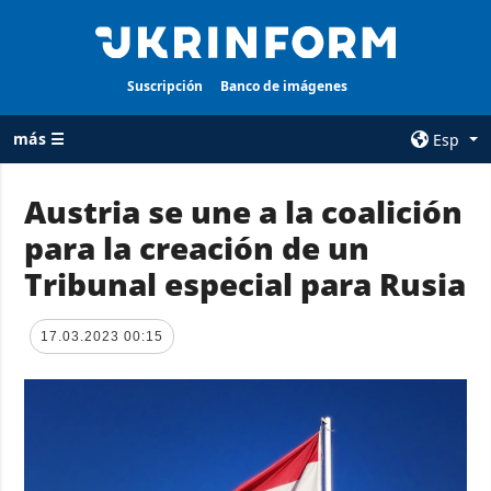
Suscripción
Banco de imágenes
más ☰
Esp
×
Austria se une a la coalición
para la creación de un
TODAS LAS
AGENCIA
CATEGORÍAS
Tribunal especial para Rusia
sobre la agencia
Guerra
contacto
Reconstrucción
17.03.2023 00:15
condiciones de
de Ucrania
suscripción
Política
servicios
Economía
Política de
privacidad y
Defensa
protección de