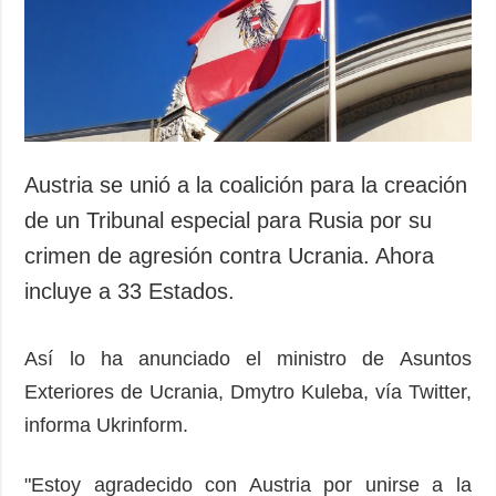
Sociedad y
datos personales
Cultura
Deportes
Crimen
Desastres y
emergencias
Austria se unió a la coalición para la creación
ADICIONAL
SERVICIOS
de un Tribunal especial para Rusia por su
Podcasts
Suscripción
crimen de agresión contra Ucrania. Ahora
Publicaciones
Banco de
incluye a 33 Estados.
imágenes
Entrevistas
Fotos
Así lo ha anunciado el ministro de Asuntos
Video
Exteriores de Ucrania, Dmytro Kuleba, vía Twitter,
Releases
informa Ukrinform.
"Estoy agradecido con Austria por unirse a la