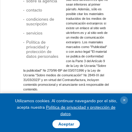
sobre la agencia
sean inferiores al primer
párrafo. Además, sólo es
contacto
posible citar los materiales
condiciones de
traducidos de los medios de
suscripción
comunicación extranjeros si
existe un enlace al sitio web
servicios
ukrinform.es y al sitio web de
un medio de comunicación
Política de
extranjero. Los materiales
privacidad y
marcados como "Publicidad"
protección de
o con aviso legal "El material
datos personales
se publica de conformidad
con la Parte 3 del Artículo 9
de la Ley de Ucrania "Sobre
la publicidad" № 270/96-ВР del 03/07/1996 y la Ley de
Ucrania "Sobre medios de comunicación" № 2849-IX del
31/03/2023" y en virtud del Contrato/factura, incluyen
contenido promocional y el anunciante será responsable del
contenido.
Entidad de medios en línea; identificador de medios: R40-
×
Utilizamos cookies. Al continuar navegando por el sitio,
01421.
acepta nuestra
Política de privacidad y protección de
© 2015-2026 Ukrinform. Todos los derechos reservados.
datos
.
Aceptar