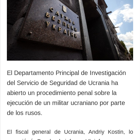
Sociedad y
datos personales
Cultura
Deportes
Crimen
Desastres y
emergencias
ADICIONAL
SERVICIOS
Podcasts
Suscripción
El Departamento Principal de Investigación
Publicaciones
Banco de
del Servicio de Seguridad de Ucrania ha
imágenes
Entrevistas
abierto un procedimiento penal sobre la
Fotos
ejecución de un militar ucraniano por parte
Video
de los rusos.
Releases
El fiscal general de Ucrania, Andriy Kostin, lo