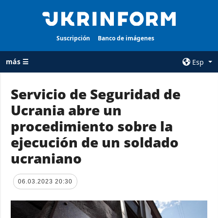
Suscripción
Banco de imágenes
más ☰
Esp
×
Servicio de Seguridad de
Ucrania abre un
TODAS LAS
AGENCIA
CATEGORÍAS
procedimiento sobre la
sobre la agencia
Guerra
ejecución de un soldado
contacto
Reconstrucción
ucraniano
condiciones de
de Ucrania
suscripción
Política
servicios
06.03.2023 20:30
Economía
Política de
privacidad y
Defensa
protección de