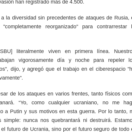
nvasión han registrado más de 4.500.
 a la diversidad sin precedentes de ataques de Rusia, 
completamente reorganizado" para contrarrestar 
 SBU] literalmente viven en primera línea. Nuestr
trabajan vigorosamente día y noche para repeler l
s", dijo, y agregó que el trabajo en el ciberespacio "
ivamente".
esar de los ataques en varios frentes, tanto físicos co
 ganará. “Yo, como cualquier ucraniano, no me ha
to a Putin y sus motivos en esta guerra. Por lo tanto, 
s simple: nunca nos quebrantará ni destruirá. Estam
el futuro de Ucrania, sino por el futuro seguro de todo 