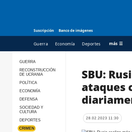
Suscripción
Banco de imágenes
más ☰
Guerra
Economía
Deportes
GUERRA
SBU: Rusi
RECONSTRUCCIÓN
TODAS LAS
A
DE UCRANIA
CATEGORÍAS
s
ataques 
POLÍTICA
Guerra
c
ECONOMÍA
diariame
Reconstrucción de
DEFENSA
c
Ucrania
s
SOCIEDAD Y
CULTURA
Política
s
28.02.2023 11:30
DEPORTES
Economía
P
CRIMEN