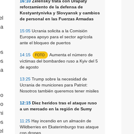
16:10
Zelensky trata con Drapaty
reforzamiento de la defensa de
Kostyantynivka y Slovyansk y cambios
el
de personal en las Fuerzas Armadas
la
15:05
Ucrania solicita a la Comisión
Europea apoyo para el sector agrícola
ante el bloqueo de puertos
os
14:15
Aumenta el número de
FOTO
os
víctimas del bombardeo ruso a Kyiv del 5
de agosto
ha
13:25
Trump sobre la necesidad de
Ucrania de municiones para Patriot:
Nosotros también queremos tener misiles
mo
12:15
Diez heridos tras el ataque ruso
go
a un mercado en la región de Sumy
mi
11:25
Hay incendio en un almacén de
os
Wildberries en Ekaterimburgo tras ataque
el
con drones