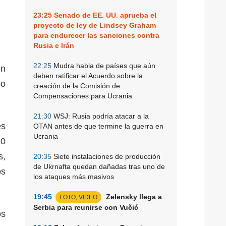
23:25
Senado de EE. UU. aprueba el
proyecto de ley de Lindsey Graham
para endurecer las sanciones contra
Rusia e Irán
22:25
Mudra habla de países que aún
en
deben ratificar el Acuerdo sobre la
co
creación de la Comisión de
Compensaciones para Ucrania
21:30
WSJ: Rusia podría atacar a la
es
OTAN antes de que termine la guerra en
Ucrania
10
s,
20:35
Siete instalaciones de producción
de Ukrnafta quedan dañadas tras uno de
os
los ataques más masivos
19:45
Zelensky llega a
FOTO, VIDEO
Serbia para reunirse con Vučić
os