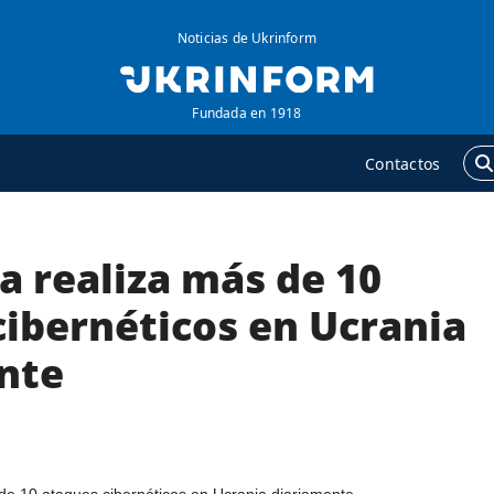
Noticias de Ukrinform
Fundada en 1918
Contactos
a realiza más de 10
GENCIA
ADICIONAL
obre la agencia
Podcasts
cibernéticos en Ucrania
ontacto
Publicaciones
nte
ondiciones de
Entrevistas
uscripción
Fotos
ervicios
Video
olítica de privacidad y
Releases