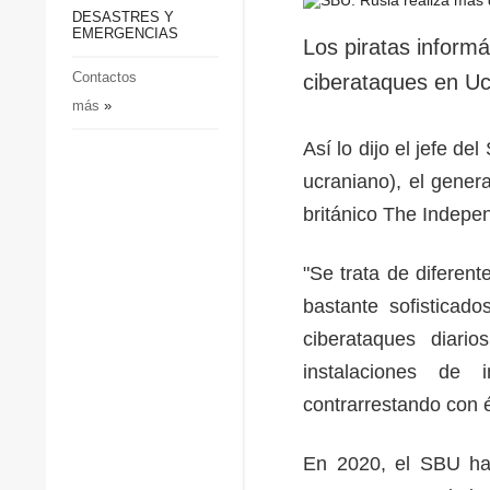
p
Defensa
DESASTRES Y
p
EMERGENCIAS
Sociedad y Cultura
Los piratas inform
Deportes
Contactos
ciberataques en Uc
más
»
Crimen
Desastres y emergencias
Así lo dijo el jefe d
ucraniano), el gener
británico The Indepe
"Se trata de diferen
bastante sofisticad
ciberataques diario
instalaciones de i
contrarrestando con é
En 2020, el SBU hab