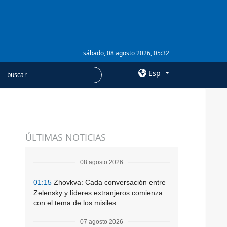
sábado, 08 agosto 2026, 05:32
Esp
×
SERVICIOS
ÚLTIMAS NOTICIAS
Suscripción
Banco de imágenes
08 agosto 2026
01:15
Zhovkva: Cada conversación entre
Zelensky y líderes extranjeros comienza
con el tema de los misiles
07 agosto 2026