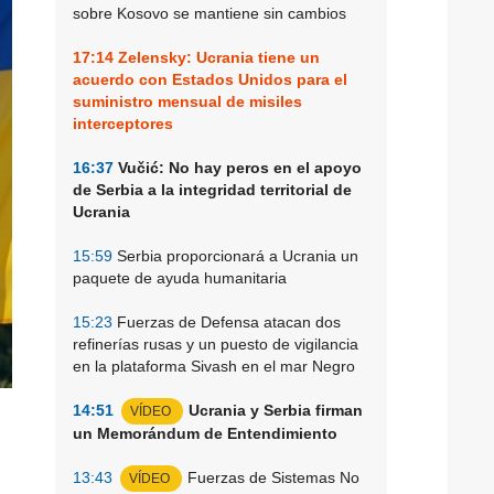
sobre Kosovo se mantiene sin cambios
17:14
Zelensky: Ucrania tiene un
acuerdo con Estados Unidos para el
suministro mensual de misiles
interceptores
16:37
Vučić: No hay peros en el apoyo
de Serbia a la integridad territorial de
Ucrania
15:59
Serbia proporcionará a Ucrania un
paquete de ayuda humanitaria
15:23
Fuerzas de Defensa atacan dos
refinerías rusas y un puesto de vigilancia
en la plataforma Sivash en el mar Negro
14:51
Ucrania y Serbia firman
VÍDEO
un Memorándum de Entendimiento
13:43
Fuerzas de Sistemas No
VÍDEO