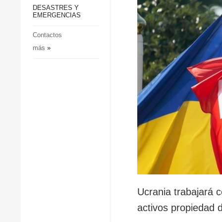
p
Defensa
DESASTRES Y
p
EMERGENCIAS
Sociedad y Cultura
Deportes
Contactos
más
»
Crimen
Desastres y emergencias
Ucrania trabajará c
activos propiedad d