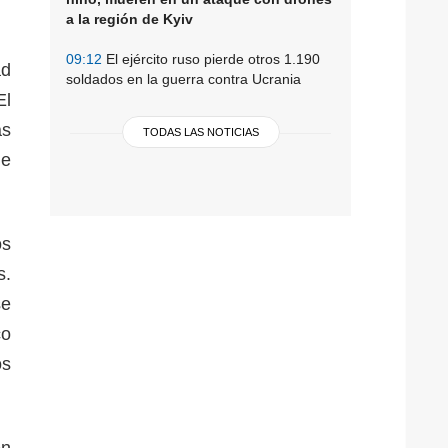
a la región de Kyiv
09:12
El ejército ruso pierde otros 1.190
ad
soldados en la guerra contra Ucrania
El
as
TODAS LAS NOTICIAS
de
os
s.
se
co
os
en