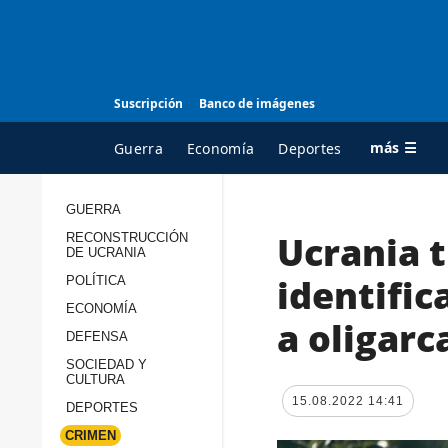
Suscripción
Banco de imágenes
más ☰
Guerra
Economía
Deportes
GUERRA
Ucrania t
RECONSTRUCCIÓN
TODAS LAS
A
DE UCRANIA
CATEGORÍAS
s
identific
POLÍTICA
Guerra
c
ECONOMÍA
a oligarc
Reconstrucción de
DEFENSA
c
Ucrania
s
SOCIEDAD Y
CULTURA
Política
s
15.08.2022 14:41
DEPORTES
Economía
P
CRIMEN