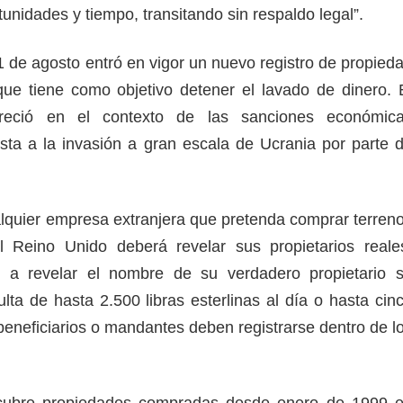
nidades y tiempo, transitando sin respaldo legal”.
1 de agosto entró en vigor un nuevo registro de propied
ue tiene como objetivo detener el lavado de dinero. 
reció en el contexto de las sanciones económic
ta a la invasión a gran escala de Ucrania por parte 
ualquier empresa extranjera que pretenda comprar terren
 Reino Unido deberá revelar sus propietarios reale
 a revelar el nombre de su verdadero propietario 
lta de hasta 2.500 libras esterlinas al día o hasta cin
beneficiarios o mandantes deben registrarse dentro de l
 cubre propiedades compradas desde enero de 1999 