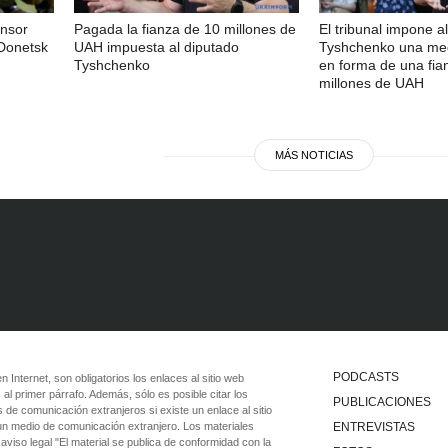
ensor
Pagada la fianza de 10 millones de
El tribunal impone a
 Donetsk
UAH impuesta al diputado
Tyshchenko una med
Tyshchenko
en forma de una fia
millones de UAH
MÁS NOTICIAS
PODCASTS
 en Internet, son obligatorios los enlaces al sitio web
 al primer párrafo. Además, sólo es posible citar los
PUBLICACIONES
 de comunicación extranjeros si existe un enlace al sitio
 un medio de comunicación extranjero. Los materiales
ENTREVISTAS
viso legal "El material se publica de conformidad con la