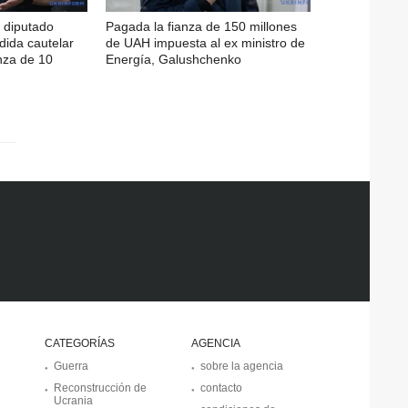
l diputado
Pagada la fianza de 150 millones
ida cautelar
de UAH impuesta al ex ministro de
nza de 10
Energía, Galushchenko
CATEGORÍAS
AGENCIA
Guerra
sobre la agencia
Reconstrucción de
contacto
Ucrania