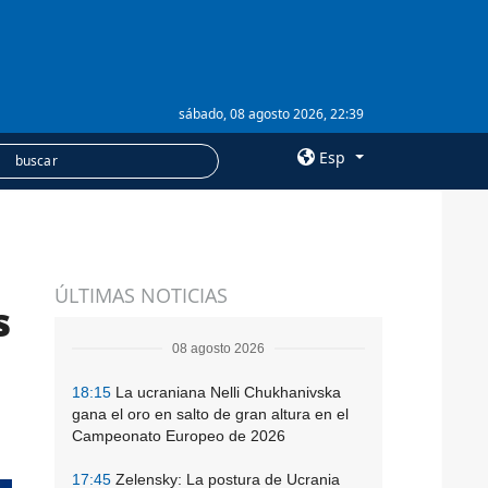
sábado, 08 agosto 2026, 22:39
Esp
×
SERVICIOS
ÚLTIMAS NOTICIAS
Suscripción
s
Banco de imágenes
08 agosto 2026
18:15
La ucraniana Nelli Chukhanivska
gana el oro en salto de gran altura en el
Campeonato Europeo de 2026
17:45
Zelensky: La postura de Ucrania