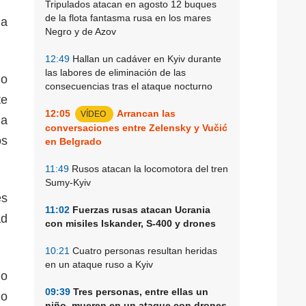
Tripulados atacan en agosto 12 buques
de la flota fantasma rusa en los mares
na
Negro y de Azov
12:49
Hallan un cadáver en Kyiv durante
las labores de eliminación de las
do
consecuencias tras el ataque nocturno
te
12:05
Arrancan las
VÍDEO
la
conversaciones entre Zelensky y Vučić
os
en Belgrado
11:49
Rusos atacan la locomotora del tren
Sumy-Kyiv
es
11:02
Fuerzas rusas atacan Ucrania
ad
con misiles Iskander, S-400 y drones
10:21
Cuatro personas resultan heridas
en un ataque ruso a Kyiv
do
09:39
Tres personas, entre ellas un
no
niño, mueren en un ataque con drones