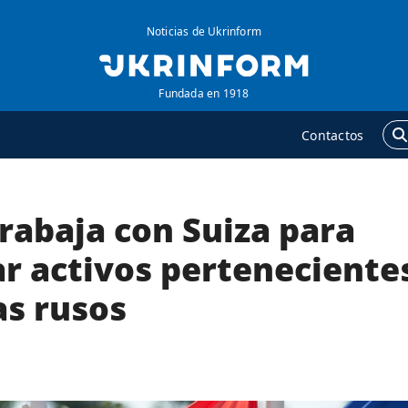
Noticias de Ukrinform
Fundada en 1918
Contactos
rabaja con Suiza para
GENCIA
ADICIONAL
obre la agencia
Podcasts
ar activos perteneciente
ontacto
Publicaciones
as rusos
ondiciones de
Entrevistas
uscripción
Fotos
ervicios
Video
olítica de privacidad y
Releases