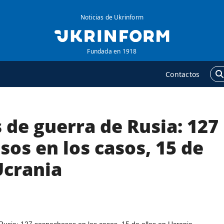
Noticias de Ukrinform
Fundada en 1918
Contactos
de guerra de Rusia: 127
GENCIA
ADICIONAL
obre la agencia
Podcasts
os en los casos, 15 de
ontacto
Publicaciones
Ucrania
ondiciones de
Entrevistas
uscripción
Fotos
ervicios
Video
olítica de privacidad y
Releases