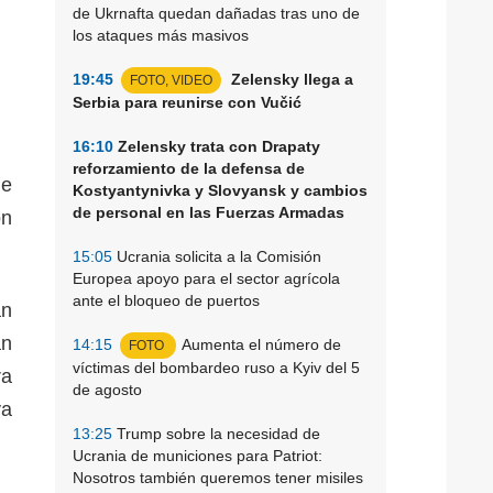
de Ukrnafta quedan dañadas tras uno de
los ataques más masivos
19:45
Zelensky llega a
FOTO, VIDEO
Serbia para reunirse con Vučić
16:10
Zelensky trata con Drapaty
reforzamiento de la defensa de
de
Kostyantynivka y Slovyansk y cambios
de personal en las Fuerzas Armadas
ón
15:05
Ucrania solicita a la Comisión
Europea apoyo para el sector agrícola
ante el bloqueo de puertos
án
an
14:15
Aumenta el número de
FOTO
víctimas del bombardeo ruso a Kyiv del 5
ra
de agosto
ya
13:25
Trump sobre la necesidad de
Ucrania de municiones para Patriot:
Nosotros también queremos tener misiles