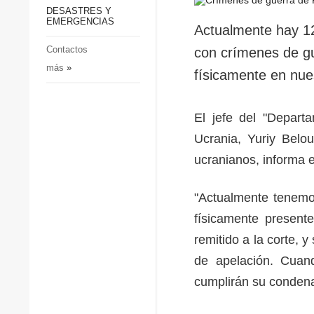
p
Defensa
DESASTRES Y
p
EMERGENCIAS
Sociedad y Cultura
Actualmente hay 1
Deportes
Contactos
con crímenes de gu
más
»
Crimen
físicamente en nue
Desastres y emergencias
El jefe del "Depart
Ucrania, Yuriy Belou
ucranianos, informa 
"Actualmente tenemo
físicamente present
remitido a la corte,
de apelación. Cuand
cumplirán su condena 