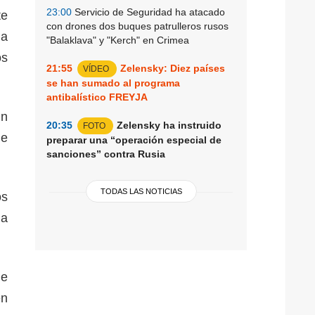
23:00
Servicio de Seguridad ha atacado
te
con drones dos buques patrulleros rusos
la
"Balaklava" y "Kerch" en Crimea
os
21:55
Zelensky: Diez países
VÍDEO
se han sumado al programa
antibalístico FREYJA
un
20:35
Zelensky ha instruido
FOTO
ne
preparar una “operación especial de
sanciones” contra Rusia
TODAS LAS NOTICIAS
os
la
de
en