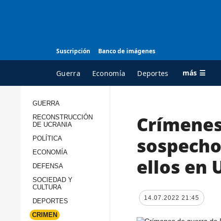
Suscripción
Banco de imágenes
más ☰
Guerra
Economía
Deportes
GUERRA
Crímenes 
RECONSTRUCCIÓN
TODAS LAS
A
DE UCRANIA
CATEGORÍAS
s
sospechos
POLÍTICA
Guerra
c
ECONOMÍA
ellos en 
Reconstrucción de
DEFENSA
c
Ucrania
s
SOCIEDAD Y
CULTURA
Política
s
14.07.2022 21:45
DEPORTES
Economía
P
CRIMEN