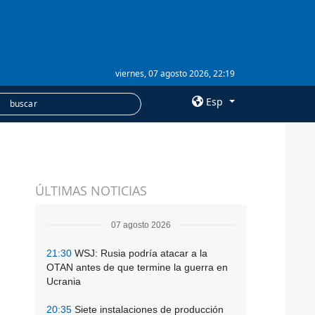
viernes, 07 agosto 2026, 22:19
Esp
×
SERVICIOS
ÚLTIMAS NOTICIAS
Suscripción
Banco de imágenes
07 agosto 2026
21:30
WSJ: Rusia podría atacar a la
OTAN antes de que termine la guerra en
Ucrania
20:35
Siete instalaciones de producción