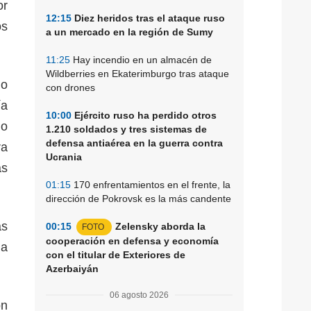
or
12:15
Diez heridos tras el ataque ruso
os
a un mercado en la región de Sumy
11:25
Hay incendio en un almacén de
Wildberries en Ekaterimburgo tras ataque
do
con drones
ía
10:00
Ejército ruso ha perdido otros
mo
1.210 soldados y tres sistemas de
defensa antiaérea en la guerra contra
ra
Ucrania
as
01:15
170 enfrentamientos en el frente, la
dirección de Pokrovsk es la más candente
ás
00:15
Zelensky aborda la
FOTO
cooperación en defensa y economía
 a
con el titular de Exteriores de
Azerbaiyán
06 agosto 2026
on