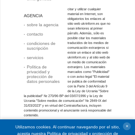
citar y utilizar cualquier
material en Internet, son
AGENCIA
obligatorios los enlaces al
sitio web ukrinform.es que no
sobre la agencia
sean inferiores al primer
párrafo. Además, sólo es
contacto
posible citar los materiales
condiciones de
traducidos de los medios de
suscripción
comunicación extranjeros si
existe un enlace al sitio web
servicios
ukrinform.es y al sitio web de
un medio de comunicación
Política de
extranjero. Los materiales
privacidad y
marcados como "Publicidad"
protección de
o con aviso legal "El material
datos personales
se publica de conformidad
con la Parte 3 del Artículo 9
de la Ley de Ucrania "Sobre
la publicidad" № 270/96-ВР del 03/07/1996 y la Ley de
Ucrania "Sobre medios de comunicación" № 2849-IX del
31/03/2023" y en virtud del Contrato/factura, incluyen
contenido promocional y el anunciante será responsable del
contenido.
Entidad de medios en línea; identificador de medios: R40-
×
Utilizamos cookies. Al continuar navegando por el sitio,
01421.
acepta nuestra
Política de privacidad y protección de