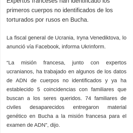
Expertos franceses han identificado los
Sociedad y
datos personales
primeros cuerpos no identificados de los
Cultura
torturados por rusos en Bucha.
Deportes
Crimen
La fiscal general de Ucrania, Iryna Venediktova, lo
Desastres y
emergencias
anunció vía Facebook, informa Ukrinform.
ADICIONAL
SERVICIOS
“La misión francesa, junto con expertos
Podcasts
Suscripción
ucranianos, ha trabajado en algunos de los datos
Publicaciones
Banco de
de ADN de cuerpos no identificados y ya ha
imágenes
Entrevistas
establecido 5 coincidencias con familiares que
Fotos
buscan a los seres queridos. 74 familiares de
Video
civiles desaparecidos entregaron material
Releases
genético en Bucha a la misión francesa para el
examen de ADN”, dijo.