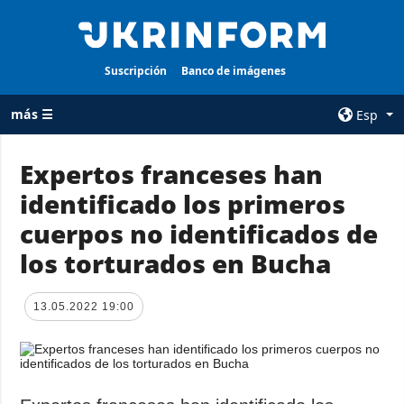
Suscripción
Banco de imágenes
más ☰
Esp
×
Expertos franceses han
identificado los primeros
TODAS LAS
AGENCIA
CATEGORÍAS
cuerpos no identificados de
sobre la agencia
Guerra
los torturados en Bucha
contacto
Reconstrucción
condiciones de
de Ucrania
suscripción
13.05.2022 19:00
Política
servicios
Economía
Política de
privacidad y
Defensa
protección de