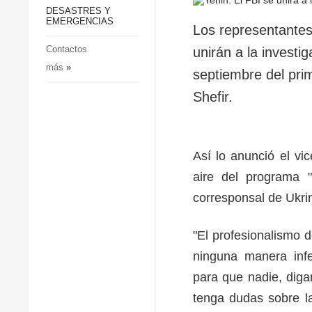
p
Defensa
DESASTRES Y
p
EMERGENCIAS
Sociedad y Cultura
Los representantes 
Deportes
Contactos
unirán a la investi
más
»
Crimen
septiembre del pri
Desastres y emergencias
Shefir.
Así lo anunció el vic
aire del programa "
corresponsal de Ukr
"El profesionalismo d
ninguna manera infe
para que nadie, diga
tenga dudas sobre la