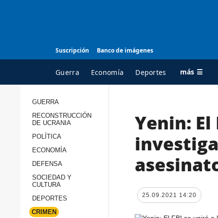
Suscripción
Banco de imágenes
más ☰
Guerra
Economía
Deportes
GUERRA
Yenin: El 
RECONSTRUCCIÓN
TODAS LAS
A
DE UCRANIA
CATEGORÍAS
s
investiga
POLÍTICA
Guerra
c
ECONOMÍA
asesinato
Reconstrucción de
DEFENSA
c
Ucrania
s
SOCIEDAD Y
CULTURA
Política
s
25.09.2021 14:20
DEPORTES
Economía
P
CRIMEN