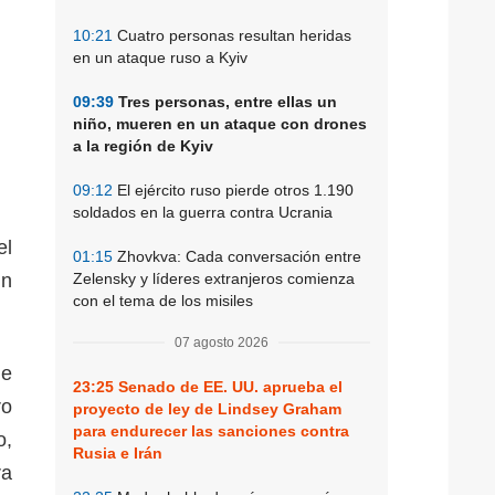
10:21
Cuatro personas resultan heridas
en un ataque ruso a Kyiv
09:39
Tres personas, entre ellas un
niño, mueren en un ataque con drones
a la región de Kyiv
09:12
El ejército ruso pierde otros 1.190
soldados en la guerra contra Ucrania
el
01:15
Zhovkva: Cada conversación entre
un
Zelensky y líderes extranjeros comienza
con el tema de los misiles
07 agosto 2026
de
23:25
Senado de EE. UU. aprueba el
ro
proyecto de ley de Lindsey Graham
para endurecer las sanciones contra
o,
Rusia e Irán
ra