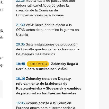
22:25
Mudra habla de países que aún
os
deben ratificar el Acuerdo sobre la
en
creación de la Comisión de
Compensaciones para Ucrania
21:30
WSJ: Rusia podría atacar a la
ra
OTAN antes de que termine la guerra en
Ucrania
de
20:35
Siete instalaciones de producción
de Ukrnafta quedan dañadas tras uno de
los ataques más masivos
Se
19:45
Zelensky llega a
FOTO, VIDEO
de
Serbia para reunirse con Vučić
16:10
Zelensky trata con Drapaty
reforzamiento de la defensa de
Kostyantynivka y Slovyansk y cambios
de personal en las Fuerzas Armadas
15:05
Ucrania solicita a la Comisión
Europea apoyo para el sector agrícola