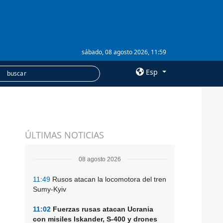
sábado, 08 agosto 2026, 11:59
Esp
×
SERVICIOS
ÚLTIMAS NOTICIAS
Suscripción
Banco de imágenes
08 agosto 2026
11:49
Rusos atacan la locomotora del tren
Sumy-Kyiv
11:02
Fuerzas rusas atacan Ucrania
con misiles Iskander, S-400 y drones