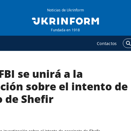
Noticias de Ukrinform
Fundada en 1918
Contactos
FBI se unirá a la
GENCIA
ADICIONAL
obre la agencia
Podcasts
ción sobre el intento de
ontacto
Publicaciones
 de Shefir
ondiciones de
Entrevistas
uscripción
Fotos
ervicios
Video
olítica de privacidad y
Releases