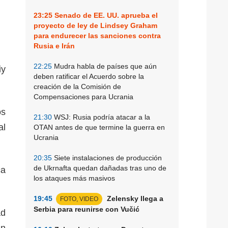
23:25
Senado de EE. UU. aprueba el
proyecto de ley de Lindsey Graham
para endurecer las sanciones contra
Rusia e Irán
22:25
Mudra habla de países que aún
iy
deben ratificar el Acuerdo sobre la
creación de la Comisión de
Compensaciones para Ucrania
os
21:30
WSJ: Rusia podría atacar a la
al
OTAN antes de que termine la guerra en
Ucrania
20:35
Siete instalaciones de producción
de Ukrnafta quedan dañadas tras uno de
ca
los ataques más masivos
19:45
Zelensky llega a
FOTO, VIDEO
Serbia para reunirse con Vučić
ad
án