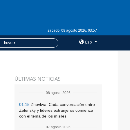
sábado, 08 agosto 2026, 03:57
Esp
×
SERVICIOS
ÚLTIMAS NOTICIAS
Suscripción
Banco de imágenes
08 agosto 2026
01:15
Zhovkva: Cada conversación entre
Zelensky y líderes extranjeros comienza
con el tema de los misiles
07 agosto 2026