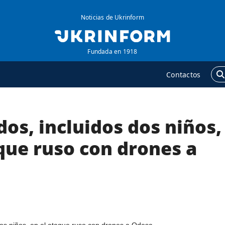
Noticias de Ukrinform
Fundada en 1918
Contactos
dos, incluidos dos niños,
GENCIA
ADICIONAL
obre la agencia
Podcasts
que ruso con drones a
ontacto
Publicaciones
ondiciones de
Entrevistas
uscripción
Fotos
ervicios
Video
olítica de privacidad y
Releases