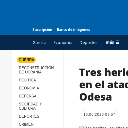
Suscripción
Banco de imágenes
más ☰
Guerra
Economía
Deportes
GUERRA
Tres heri
RECONSTRUCCIÓN
TODAS LAS
A
DE UCRANIA
CATEGORÍAS
s
en el ata
POLÍTICA
Guerra
c
ECONOMÍA
Odesa
Reconstrucción de
DEFENSA
c
Ucrania
s
SOCIEDAD Y
CULTURA
Política
s
10.06.2026 09:57
DEPORTES
Economía
P
CRIMEN