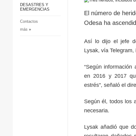
p
Defensa
DESASTRES Y
p
EMERGENCIAS
Sociedad y Cultura
El número de herid
Deportes
Contactos
Odesa ha ascendid
más
»
Crimen
Desastres y emergencias
Así lo dijo el jefe 
Lysak, vía Telegram, 
“Según información 
en 2016 y 2017 que
estrés", señaló el dir
Según él, todos los 
necesaria.
Lysak añadió que dos
resultaron dañados 