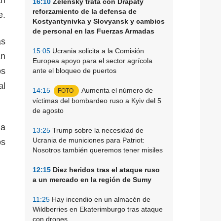
16:10
Zelensky trata con Drapaty
reforzamiento de la defensa de
e.
Kostyantynivka y Slovyansk y cambios
de personal en las Fuerzas Armadas
as
15:05
Ucrania solicita a la Comisión
án
Europea apoyo para el sector agrícola
os
ante el bloqueo de puertos
al
14:15
Aumenta el número de
FOTO
víctimas del bombardeo ruso a Kyiv del 5
de agosto
la
13:25
Trump sobre la necesidad de
Ucrania de municiones para Patriot:
os
Nosotros también queremos tener misiles
12:15
Diez heridos tras el ataque ruso
a un mercado en la región de Sumy
11:25
Hay incendio en un almacén de
Wildberries en Ekaterimburgo tras ataque
con drones