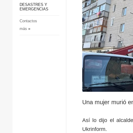
p
Defensa
DESASTRES Y
p
EMERGENCIAS
Sociedad y Cultura
Deportes
Contactos
más
»
Crimen
Desastres y emergencias
Una mujer murió en
Así lo dijo el alcal
Ukrinform.