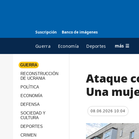
Suscripción
Banco de imágenes
más ☰
Guerra
Economía
Deportes
GUERRA
Ataque c
RECONSTRUCCIÓN
TODAS LAS
A
DE UCRANIA
CATEGORÍAS
s
Una muje
POLÍTICA
Guerra
c
ECONOMÍA
Reconstrucción de
DEFENSA
c
Ucrania
08.06.2026 10:04
s
SOCIEDAD Y
CULTURA
Política
s
DEPORTES
Economía
P
CRIMEN