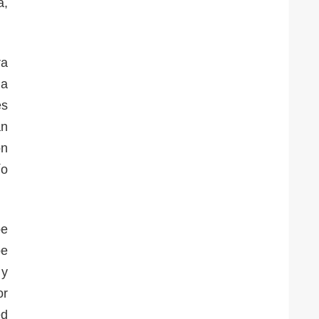
a,
ra
 a
es
an
ón
ío
be
be
 y
or
ed