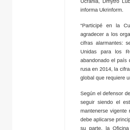
Ucrania, Dmytro Lub
informa Ukrinform.
“Participé en la C
agradecer a los orga
cifras alarmantes: 
Unidas para los R
abandonado el país d
rusa en 2014, la cifr
global que requiere u
Según el defensor de
seguir siendo el es
mantenerse vigente m
debe aplicarse princ
su parte, la Oficin