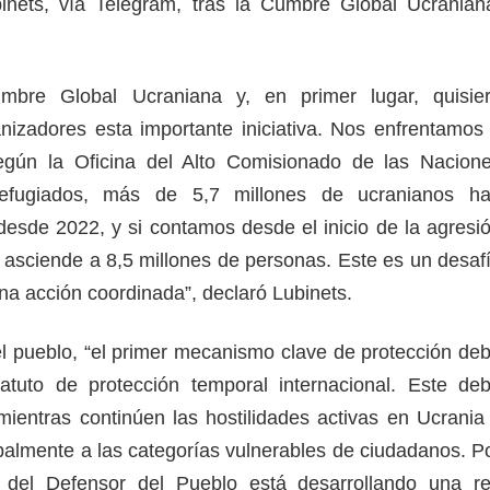
inets, vía Telegram, tras la Cumbre Global Ucranian
umbre Global Ucraniana y, en primer lugar, quisie
nizadores esta importante iniciativa. Nos enfrentamos
según la Oficina del Alto Comisionado de las Nacion
efugiados, más de 5,7 millones de ucranianos h
esde 2022, y si contamos desde el inicio de la agresi
a asciende a 8,5 millones de personas. Este es un desaf
na acción coordinada”, declaró Lubinets.
l pueblo, “el primer mecanismo clave de protección de
tatuto de protección temporal internacional. Este de
ientras continúen las hostilidades activas en Ucrania
ipalmente a las categorías vulnerables de ciudadanos. P
a del Defensor del Pueblo está desarrollando una r