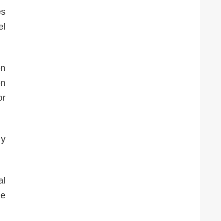
es
el
on
on
or
 y
al
de