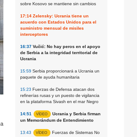
sobre Kosovo se mantiene sin cambios
17:14
Zelensky: Ucrania tiene un
acuerdo con Estados Unidos para el
suministro mensual de misiles
interceptores
16:37
Vučić: No hay peros en el apoyo
de Serbia a la integridad territorial de
Ucrania
15:59
Serbia proporcionará a Ucrania un
paquete de ayuda humanitaria
15:23
Fuerzas de Defensa atacan dos
refinerías rusas y un puesto de vigilancia
en la plataforma Sivash en el mar Negro
14:51
Ucrania y Serbia firman
VÍDEO
un Memorándum de Entendimiento
ma
13:43
Fuerzas de Sistemas No
VÍDEO