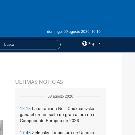
domingo, 09 agosto 2026, 10:10
Esp
×
SERVICIOS
ÚLTIMAS NOTICIAS
Suscripción
Banco de imágenes
08 agosto 2026
18:15
La ucraniana Nelli Chukhanivska
gana el oro en salto de gran altura en el
Campeonato Europeo de 2026
17:45
Zelensky: La postura de Ucrania