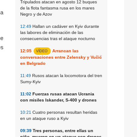
Tripulados atacan en agosto 12 buques
de la flota fantasma rusa en los mares
na
Negro y de Azov
12:49
Hallan un cadáver en Kyiv durante
las labores de eliminación de las
ue
consecuencias tras el ataque nocturno
es
12:05
Arrancan las
VÍDEO
conversaciones entre Zelensky y Vučić
en Belgrado
11:49
Rusos atacan la locomotora del tren
Sumy-Kyiv
11:02
Fuerzas rusas atacan Ucrania
con misiles Iskander, S-400 y drones
10:21
Cuatro personas resultan heridas
en un ataque ruso a Kyiv
09:39
Tres personas, entre ellas un
niño, mueren en un ataque con drones