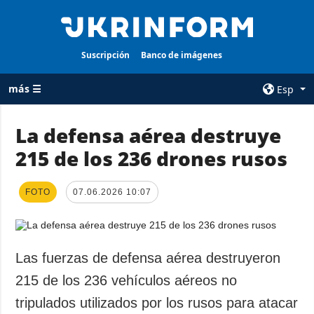
Suscripción
Banco de imágenes
más ☰
Esp
×
La defensa aérea destruye
215 de los 236 drones rusos
TODAS LAS
AGENCIA
CATEGORÍAS
sobre la agencia
FOTO
Guerra
07.06.2026 10:07
contacto
Reconstrucción
condiciones de
de Ucrania
suscripción
Política
Las fuerzas de defensa aérea destruyeron
servicios
Economía
215 de los 236 vehículos aéreos no
Política de
privacidad y
Defensa
tripulados utilizados por los rusos para atacar
protección de