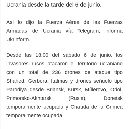
Sociedad y
Ucrania desde la tarde del 6 de junio.
datos personales
Cultura
Deportes
Así lo dijo la Fuerza Aérea de las Fuerzas
Crimen
Armadas de Ucrania vía Telegram, informa
Desastres y
Ukrinform.
emergencias
Desde las 18:00 del sábado 6 de junio, los
ADICIONAL
SERVICIOS
invasores rusos atacaron el territorio ucraniano
Podcasts
Suscripción
con un total de 236 drones de ataque tipo
Publicaciones
Banco de
imágenes
Shahed, Gerbera, Italmas y drones señuelo tipo
Entrevistas
Parodiya desde Briansk, Kursk, Míllerovo, Oriol,
Fotos
Primorsko-Akhtarsk (Rusia), Donetsk
Video
temporalmente ocupada y Chauda de la Crimea
Releases
temporalmente ocupada.