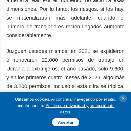
amenaza real. Por el momento, no alcanza esas
dimensiones. Por lo tanto, los riesgos, si los hay,
se materializarán más adelante, cuando el
número de trabajadores recién llegados aumente
considerablemente.
Juzguen ustedes mismos: en 2021 se expidieron
o renovaron 22.000 permisos de trabajo en
Ucrania a extranjeros; el año pasado, solo 9.600;
y en los primeros cuatro meses de 2026, algo más
de 3.200 permisos. Incluso si esta cifra se triplica,
cuadruplica o quintuplica de aquí a finales de año,
×
Utilizamos cookies. Al continuar navegando por el sitio,
es prematuro dar la voz de alarma.
acepta nuestra
Política de privacidad y protección de
datos
.
Pero unos años después de la guerra, que ahora
Aceptar
es, por supuesto, uno de los principales factores