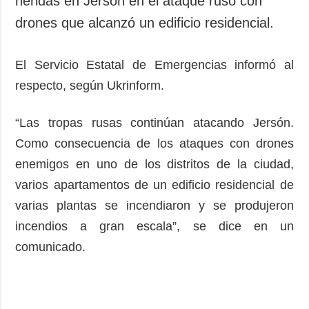
heridas en Jersón en el ataque ruso con
Sociedad y
datos personales
drones que alcanzó un edificio residencial.
Cultura
Deportes
El Servicio Estatal de Emergencias informó al
Crimen
respecto, según Ukrinform.
Desastres y
emergencias
“Las tropas rusas continúan atacando Jersón.
ADICIONAL
SERVICIOS
Como consecuencia de los ataques con drones
Podcasts
Suscripción
enemigos en uno de los distritos de la ciudad,
Publicaciones
Banco de
varios apartamentos de un edificio residencial de
imágenes
Entrevistas
varias plantas se incendiaron y se produjeron
Fotos
incendios a gran escala”, se dice en un
Video
comunicado.
Releases