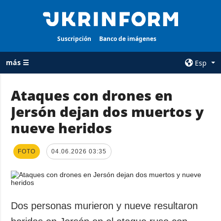
Suscripción
Banco de imágenes
más ☰
Esp
×
Ataques con drones en
Jersón dejan dos muertos y
TODAS LAS
AGENCIA
CATEGORÍAS
nueve heridos
sobre la agencia
Guerra
contacto
Reconstrucción
FOTO
04.06.2026 03:35
condiciones de
de Ucrania
suscripción
Política
servicios
Economía
Política de
Dos personas murieron y nueve resultaron
privacidad y
Defensa
protección de