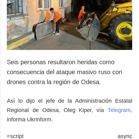
Sociedad y
datos personales
Cultura
Deportes
Crimen
Desastres y
emergencias
ADICIONAL
SERVICIOS
Seis personas resultaron heridas como
Podcasts
Suscripción
consecuencia del ataque masivo ruso con
Publicaciones
Banco de
drones contra la región de Odesa.
imágenes
Entrevistas
Fotos
Así lo dijo el jefe de la Administración Estatal
Video
Regional de Odesa, Oleg Kiper, vía
Telegram
,
Releases
informa Ukrinform.
<script async