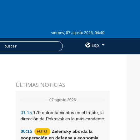
viernes, 07 agosto 2026, 04:40
Esp
×
SERVICIOS
ÚLTIMAS NOTICIAS
Suscripción
Banco de imágenes
07 agosto 2026
01:15
170 enfrentamientos en el frente, la
dirección de Pokrovsk es la más candente
00:15
Zelensky aborda la
FOTO
cooperación en defensa y economía