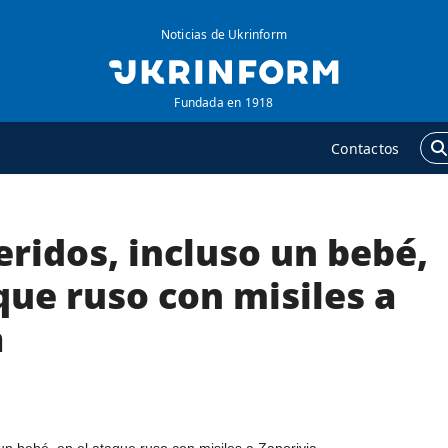
Noticias de Ukrinform
Fundada en 1918
Contactos
ridos, incluso un bebé,
GENCIA
ADICIONAL
obre la agencia
Podcasts
que ruso con misiles a
ontacto
Publicaciones
a
ondiciones de
Entrevistas
uscripción
Fotos
ervicios
Video
olítica de privacidad y
Releases