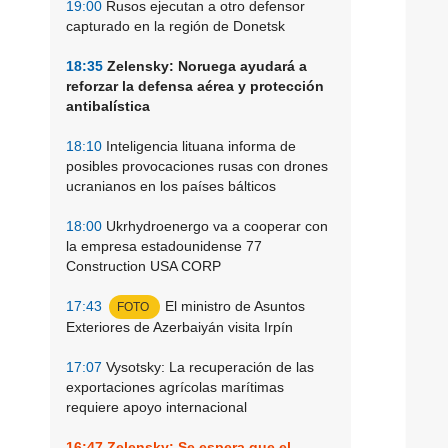
19:00
Rusos ejecutan a otro defensor
capturado en la región de Donetsk
18:35
Zelensky: Noruega ayudará a
reforzar la defensa aérea y protección
antibalística
18:10
Inteligencia lituana informa de
posibles provocaciones rusas con drones
ucranianos en los países bálticos
18:00
Ukrhydroenergo va a cooperar con
la empresa estadounidense 77
Construction USA CORP
17:43
El ministro de Asuntos
FOTO
Exteriores de Azerbaiyán visita Irpín
17:07
Vysotsky: La recuperación de las
exportaciones agrícolas marítimas
requiere apoyo internacional
16:47
Zelensky: Se espera que el