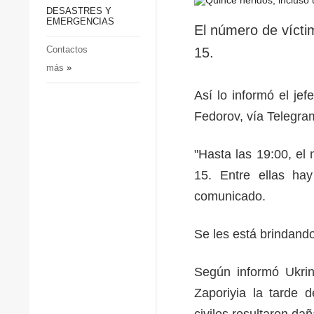
p
Defensa
DESASTRES Y
p
EMERGENCIAS
Sociedad y Cultura
El número de vícti
Deportes
Contactos
15.
más
»
Crimen
Desastres y emergencias
Así lo informó el jef
Fedorov, vía Telegr
"Hasta las 19:00, e
15. Entre ellas h
comunicado.
Se les está brindand
Según informó Ukrin
Zaporiyia la tarde 
civiles resultaron d