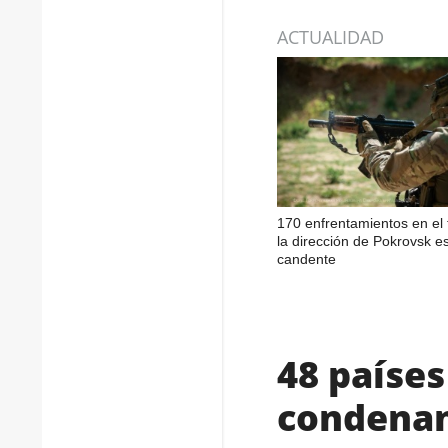
ACTUALIDAD
170 enfrentamientos en el 
la dirección de Pokrovsk e
candente
48 paíse
condenan