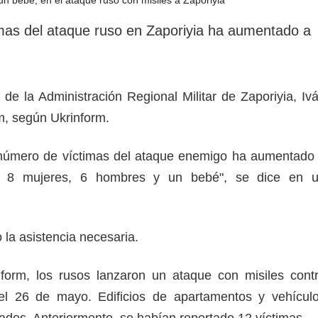
rotección de datos
ersonales
mas del ataque ruso en Zaporiyia ha aumentado a
e de la Administración Regional Militar de Zaporiyia, Iv
am, según Ukrinform.
l número de víctimas del ataque enemigo ha aumentado
ay 8 mujeres, 6 hombres y un bebé", se dice en 
o la asistencia necesaria.
form, los rusos lanzaron un ataque con misiles cont
del 26 de mayo. Edificios de apartamentos y vehícul
añados. Anteriormente, se habían reportado 12 víctimas.