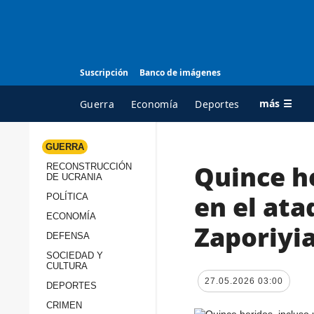
Suscripción
Banco de imágenes
más ☰
Guerra
Economía
Deportes
GUERRA
Quince he
RECONSTRUCCIÓN
TODAS LAS
A
DE UCRANIA
CATEGORÍAS
s
en el ata
POLÍTICA
Guerra
c
ECONOMÍA
Zaporiyi
Reconstrucción de
DEFENSA
c
Ucrania
s
SOCIEDAD Y
CULTURA
Política
s
27.05.2026 03:00
DEPORTES
Economía
P
CRIMEN